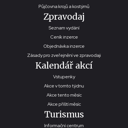
Půjčovna krojů a kostýmů
Zpravodaj
Seznam vydání
Ceník inzerce
Objednávka inzerce
Zásady pro zveřejnění ve zpravodaji
Kalendář akcí
Vstupenky
Akce v tomto týdnu
Akce tento měsíc
Akce příští měsíc
Turismus
Informační centrum