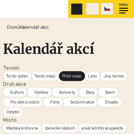
MENU
Domů
Kalendář akcí
Kalendář akcí
Termín
Tento týden
Tento měsíc
Příští měsíc
Léto
Jiný termín
Druh akce
Kultura
Výstavy
Koncerty
Bary
Sport
Pro děti a rodiče
Filmy
Sezónní akce
Divadlo
Ostatní
Místo
Městská knihovna
zámecké nádvoří
areál letního koupaliště