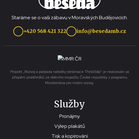
Staráme se o vaši zábavu v Moravských Budějovicích.
+420 568 421 322
info@besedamb.cz
Projekt „Rozvoj a podpora nabídky destinace Třebíčsko“ je realizován za
přispění prostředků ze státního rozpočtu České republiky z programu
Ministerstva pro místní rozvoj.
Služby
Pronájmy
Výlep plakátů
Tisk a kopírování