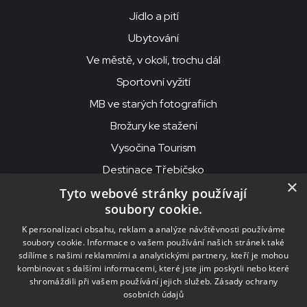
Jídlo a pití
Ubytování
Ve městě, v okolí, trochu dál
Sportovní vyžití
MB ve starých fotografiích
Brožury ke stažení
Vysočina Tourism
Destinace Třebíčsko
×
Tyto webové stránky používají
soubory cookie.
MKS Beseda, příspěvková organizace, Purcnerova 62, 676 02
K personalizaci obsahu, reklam a analýze návštěvnosti používáme
Moravské Budějovice
soubory cookie. Informace o vašem používání našich stránek také
IČO: 00091758, DIČ: CZ00091758, ID datové schránky: chjn2kd
sdílíme s našimi reklamními a analytickými partnery, kteří je mohou
kombinovat s dalšími informacemi, které jste jim poskytli nebo které
© 2026
MKS Beseda Mor. Budějovice
shromáždili při vašem používání jejich služeb.
Zásady ochrany
osobních údajů
Nastavení cookies