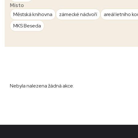
Místo
Městská knihovna
zámecké nádvoří
areál letního ko
MKS Beseda
Nebyla nalezena žádná akce.