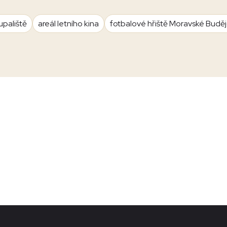
upaliště
areál letního kina
fotbalové hřiště Moravské Budě