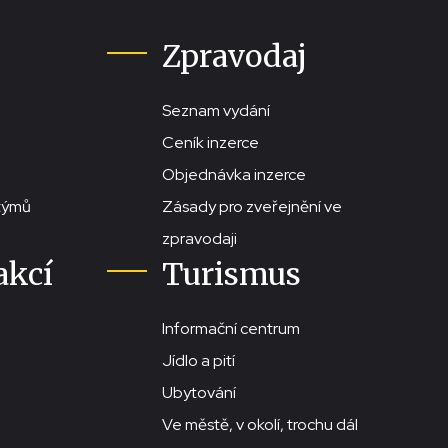
Zpravodaj
Seznam vydání
Ceník inzerce
Objednávka inzerce
stýmů
Zásady pro zveřejnění ve
zpravodaji
akcí
Turismus
Informační centrum
Jídlo a pití
Ubytování
Ve městě, v okolí, trochu dál