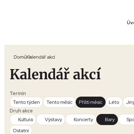
Úv
Domů
Kalendář akcí
Kalendář akcí
Termín
Tento týden
Tento měsíc
Příští měsíc
Léto
Jin
Druh akce
Kultura
Výstavy
Koncerty
Bary
Spo
Ostatní