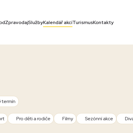
od
Zpravodaj
Služby
Kalendář akcí
Turismus
Kontakty
ý termín
rt
Pro děti a rodiče
Filmy
Sezónní akce
Div