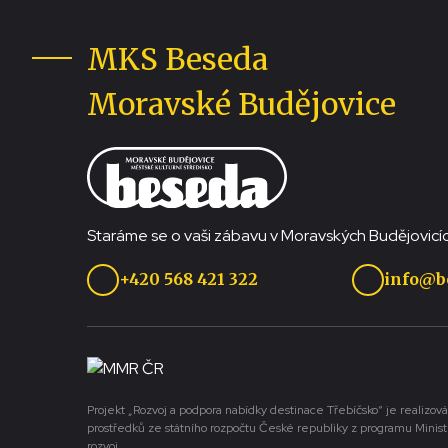
MKS Beseda
Moravské Budějovice
Staráme se o vaši zábavu v Moravských Budějovicíc
+420 568 421 322
info@b
Projekt „Rozvoj a podpora nabídky destinace Třebíčsko“ je realizová
prostředků ze státního rozpočtu České republiky z programu Minist
rozvoj.