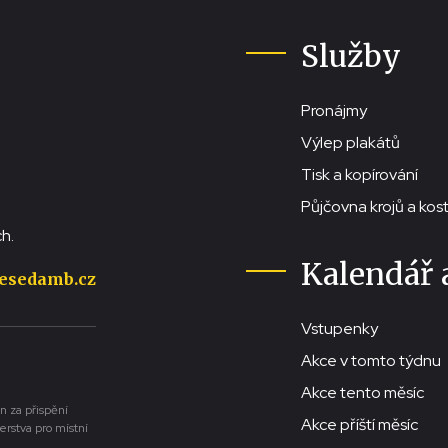
Služby
Pronájmy
Výlep plakátů
Tisk a kopírování
Půjčovna krojů a ko
h.
Kalendář 
esedamb.cz
Vstupenky
Akce v tomto týdnu
Akce tento měsíc
n za přispění
Akce příští měsíc
erstva pro místní