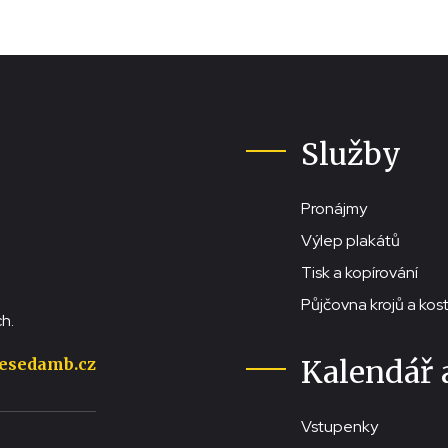
Služby
Pronájmy
Výlep plakátů
Tisk a kopírování
Půjčovna krojů a ko
h.
Kalendář 
esedamb.cz
Vstupenky