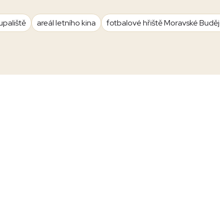
upaliště
areál letního kina
fotbalové hřiště Moravské Budě