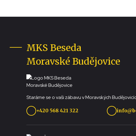
MKS Beseda
Moravské Budějovice
Staráme se o vaši zábavu v Moravských Budějovicíc
+420 568 421 322
info@b