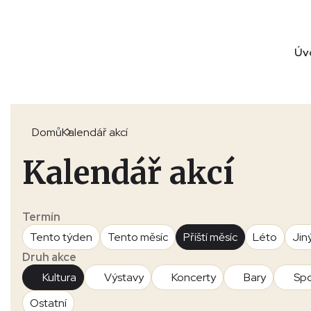
Úv
Domů
Kalendář akcí
Kalendář akcí
Termín
Tento týden
Tento měsíc
Příští měsíc
Léto
Jin
Druh akce
Kultura
Výstavy
Koncerty
Bary
Spo
Ostatní