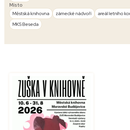
Místo
Městská knihovna
zámecké nádvoří
areál letního ko
MKS Beseda