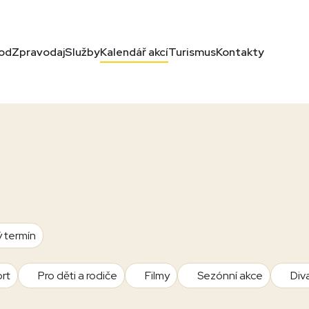
od
Zpravodaj
Služby
Kalendář akcí
Turismus
Kontakty
ý termín
rt
Pro děti a rodiče
Filmy
Sezónní akce
Div