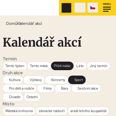
MENU
Domů
Kalendář akcí
Kalendář akcí
Termín
Tento týden
Tento měsíc
Příští měsíc
Léto
Jiný termín
Druh akce
Kultura
Výstavy
Koncerty
Sport
Pro děti a rodiče
Filmy
Bary
Sezónní akce
Divadlo
Ostatní
Místo
Městská knihovna
zámecké nádvoří
areál letního koupaliště