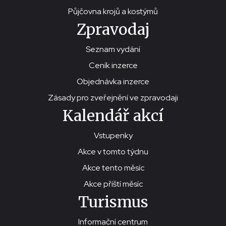
Půjčovna krojů a kostýmů
Zpravodaj
Seznam vydání
Ceník inzerce
Objednávka inzerce
Zásady pro zveřejnění ve zpravodaji
Kalendář akcí
Vstupenky
Akce v tomto týdnu
Akce tento měsíc
Akce příští měsíc
Turismus
Informační centrum