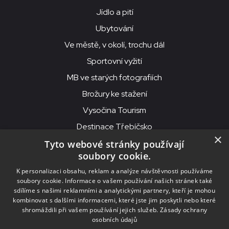
Jídlo a pití
Ubytování
Ve městě, v okolí, trochu dál
Sportovní vyžití
MB ve starých fotografiích
Brožury ke stažení
Vysočina Tourism
Destinace Třebíčsko
×
Tyto webové stránky používají
soubory cookie.
MKS Beseda, příspěvková organizace, Purcnerova 62, 676 02
K personalizaci obsahu, reklam a analýze návštěvnosti používáme
Moravské Budějovice
soubory cookie. Informace o vašem používání našich stránek také
IČO: 00091758, DIČ: CZ00091758, ID datové schránky: chjn2kd
sdílíme s našimi reklamními a analytickými partnery, kteří je mohou
kombinovat s dalšími informacemi, které jste jim poskytli nebo které
© 2026
MKS Beseda Mor. Budějovice
shromáždili při vašem používání jejich služeb.
Zásady ochrany
osobních údajů
Nastavení cookies