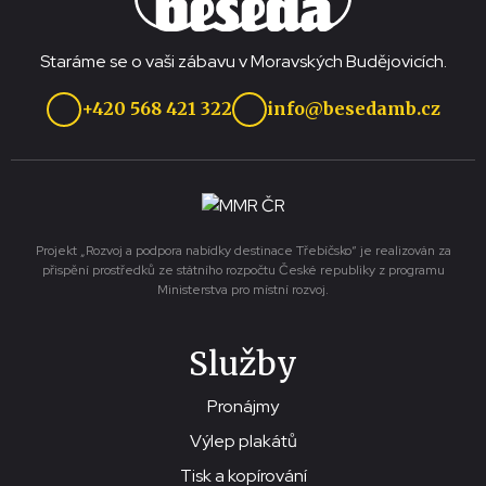
Staráme se o vaši zábavu v Moravských Budějovicích.
+420 568 421 322
info@besedamb.cz
Projekt „Rozvoj a podpora nabídky destinace Třebíčsko“ je realizován za
přispění prostředků ze státního rozpočtu České republiky z programu
Ministerstva pro místní rozvoj.
Služby
Pronájmy
Výlep plakátů
Tisk a kopírování