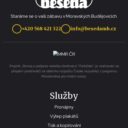
Staráme se o vaši zábavu v Moravských Budějovicích.
+420 568 421 322
info@besedamb.cz
Projekt „Rozvoj a podpora nabídky destinace Třebíčsko“ je realizován za
přispění prostředků ze státního rozpočtu České republiky z programu
Ministerstva pro místní rozvoj.
Služby
Pronájmy
Výlep plakátů
Tisk a kopírování