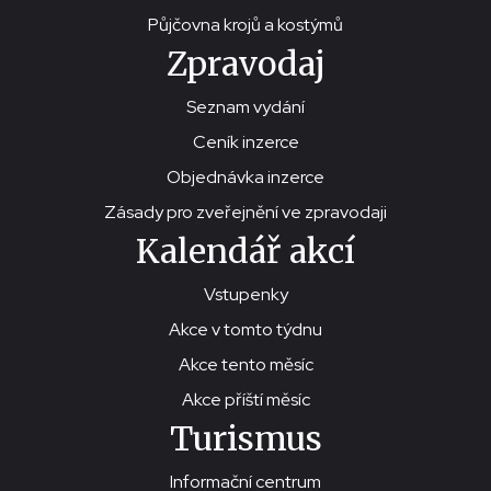
Půjčovna krojů a kostýmů
Zpravodaj
Seznam vydání
Ceník inzerce
Objednávka inzerce
Zásady pro zveřejnění ve zpravodaji
Kalendář akcí
Vstupenky
Akce v tomto týdnu
Akce tento měsíc
Akce příští měsíc
Turismus
Informační centrum