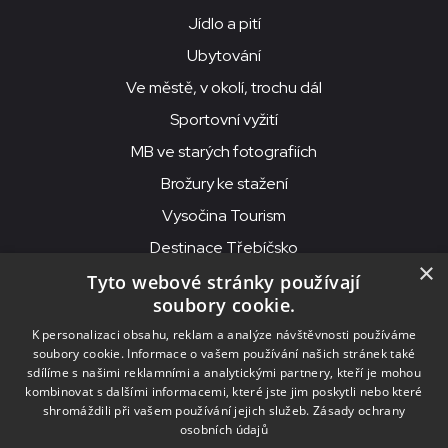
Jídlo a pití
Ubytování
Ve městě, v okolí, trochu dál
Sportovní vyžití
MB ve starých fotografiích
Brožury ke stažení
Vysočina Tourism
Destinace Třebíčsko
×
Tyto webové stránky používají
soubory cookie.
MKS Beseda, příspěvková organizace, Purcnerova 62, 676 02
K personalizaci obsahu, reklam a analýze návštěvnosti používáme
Moravské Budějovice
soubory cookie. Informace o vašem používání našich stránek také
IČO: 00091758, DIČ: CZ00091758, ID datové schránky: chjn2kd
sdílíme s našimi reklamními a analytickými partnery, kteří je mohou
kombinovat s dalšími informacemi, které jste jim poskytli nebo které
© 2026
MKS Beseda Mor. Budějovice
shromáždili při vašem používání jejich služeb.
Zásady ochrany
osobních údajů
Nastavení cookies