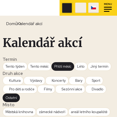
MENU
Domů
Kalendář akcí
Kalendář akcí
Termín
Tento týden
Tento měsíc
Příští měsíc
Léto
Jiný termín
Druh akce
Kultura
Výstavy
Koncerty
Bary
Sport
Pro děti a rodiče
Filmy
Sezónní akce
Divadlo
Ostatní
Místo
Městská knihovna
zámecké nádvoří
areál letního koupaliště