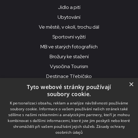
Jídlo a pití
Ubytování
Ve městě, v okolí, trochu dál
Sportovní vyžití
MB ve starých fotografiích
Brožury ke stažení
Vysočina Tourism
Destinace Třebíčsko
×
Tyto webové stránky používají
soubory cookie.
MKS Beseda, příspěvková organizace, Purcnerova 62, 676 02
K personalizaci obsahu, reklam a analýze návštěvnosti používáme
Moravské Budějovice
soubory cookie. Informace o vašem používání našich stránek také
IČO: 00091758, DIČ: CZ00091758, ID datové schránky: chjn2kd
sdílíme s našimi reklamními a analytickými partnery, kteří je mohou
kombinovat s dalšími informacemi, které jste jim poskytli nebo které
© 2026
MKS Beseda Mor. Budějovice
shromáždili při vašem používání jejich služeb.
Zásady ochrany
osobních údajů
Nastavení cookies