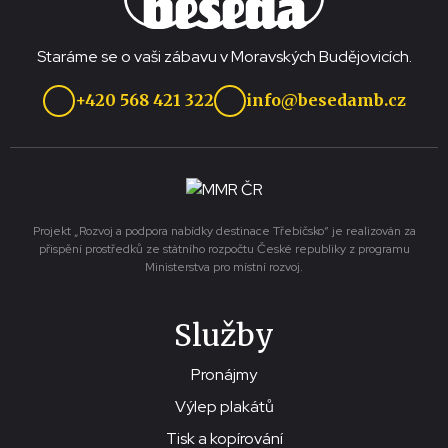
Staráme se o vaši zábavu v Moravských Budějovicích.
+420 568 421 322
info@besedamb.cz
Projekt „Rozvoj a podpora nabídky destinace Třebíčsko“ je realizován za
přispění prostředků ze státního rozpočtu České republiky z programu
Ministerstva pro místní rozvoj.
Služby
Pronájmy
Výlep plakátů
Tisk a kopírování