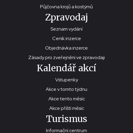
Půjčovna krojů a kostýmů
Zpravodaj
Seznam vydání
Ceník inzerce
Objednávka inzerce
Zásady pro zveřejnění ve zpravodaji
Kalendář akcí
Vstupenky
Akce v tomto týdnu
Akce tento měsíc
Akce příští měsíc
Turismus
Informační centrum