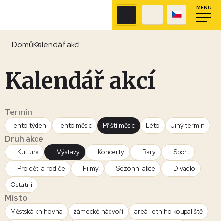
MENU
Domů
Kalendář akcí
Kalendář akcí
Termín
Tento týden
Tento měsíc
Příští měsíc
Léto
Jiný termín
Druh akce
Kultura
Výstavy
Koncerty
Bary
Sport
Pro děti a rodiče
Filmy
Sezónní akce
Divadlo
Ostatní
Místo
Městská knihovna
zámecké nádvoří
areál letního koupaliště