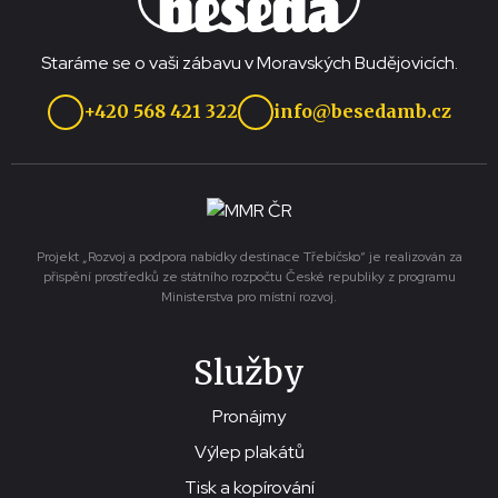
Staráme se o vaši zábavu v Moravských Budějovicích.
+420 568 421 322
info@besedamb.cz
Projekt „Rozvoj a podpora nabídky destinace Třebíčsko“ je realizován za
přispění prostředků ze státního rozpočtu České republiky z programu
Ministerstva pro místní rozvoj.
Služby
Pronájmy
Výlep plakátů
Tisk a kopírování