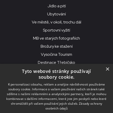
Jídlo a pití
Ubytování
Ve městě, v okolí, trochu dál
Sportovní vyžití
MB ve starých fotografiích
Brožury ke stažení
Vysočina Tourism
Destinace Třebíčsko
×
Tyto webové stránky používají
soubory cookie.
MKS Beseda, příspěvková organizace, Purcnerova 62, 676 02
K personalizaci obsahu, reklam a analýze návštěvnosti používáme
Moravské Budějovice
soubory cookie. Informace o vašem používání našich stránek také
IČO: 00091758, DIČ: CZ00091758, ID datové schránky: chjn2kd
sdílíme s našimi reklamními a analytickými partnery, kteří je mohou
kombinovat s dalšími informacemi, které jste jim poskytli nebo které
© 2026
MKS Beseda Mor. Budějovice
shromáždili při vašem používání jejich služeb.
Zásady ochrany
osobních údajů
Nastavení cookies