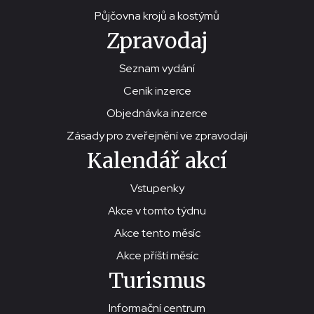
Půjčovna krojů a kostýmů
Zpravodaj
Seznam vydání
Ceník inzerce
Objednávka inzerce
Zásady pro zveřejnění ve zpravodaji
Kalendář akcí
Vstupenky
Akce v tomto týdnu
Akce tento měsíc
Akce příští měsíc
Turismus
Informační centrum