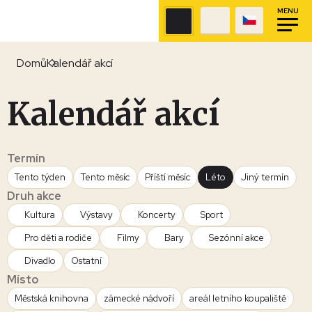
MENU
Domů
Kalendář akcí
Kalendář akcí
Termín
Tento týden
Tento měsíc
Příští měsíc
Léto
Jiný termín
Druh akce
Kultura
Výstavy
Koncerty
Sport
Pro děti a rodiče
Filmy
Bary
Sezónní akce
Divadlo
Ostatní
Místo
Městská knihovna
zámecké nádvoří
areál letního koupaliště