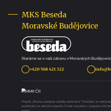
MKS Beseda
Moravské Budějovice
Staráme se o vaši zábavu v Moravských Budějovicíc
+420 568 421 322
info@b
Projekt „Rozvoj a podpora nabídky destinace Třebíčsko“ je realizová
prostředků ze státního rozpočtu České republiky z programu Minist
rozvoj.