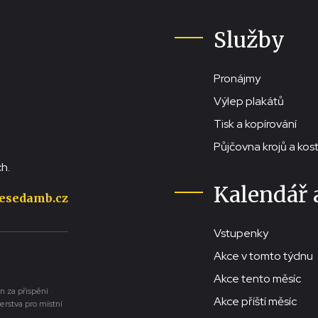
Služby
Pronájmy
Výlep plakátů
Tisk a kopírování
Půjčovna krojů a ko
h.
Kalendář 
esedamb.cz
Vstupenky
Akce v tomto týdnu
Akce tento měsíc
n za přispění
Akce příští měsíc
erstva pro místní