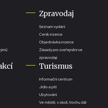
Zpravodaj
Seznam vydání
Ceník inzerce
Objednávka inzerce
stýmů
Zásady pro zveřejnění ve
zpravodaji
akcí
Turismus
Informační centrum
Jídlo a pití
Ubytování
Ve městě, v okolí, trochu dál