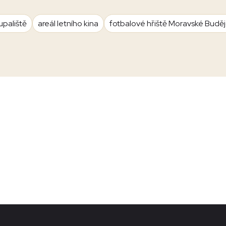
upaliště
areál letního kina
fotbalové hřiště Moravské Budě