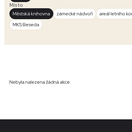
Místo
Městská knihovna
zámecké nádvoří
areál letního ko
MKS Beseda
Nebyla nalezena žádná akce.