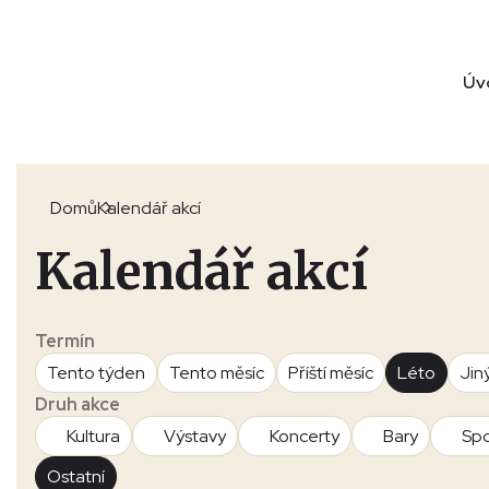
Úv
Domů
Kalendář akcí
Kalendář akcí
Termín
Tento týden
Tento měsíc
Příští měsíc
Léto
Jin
Druh akce
Kultura
Výstavy
Koncerty
Bary
Spo
Ostatní