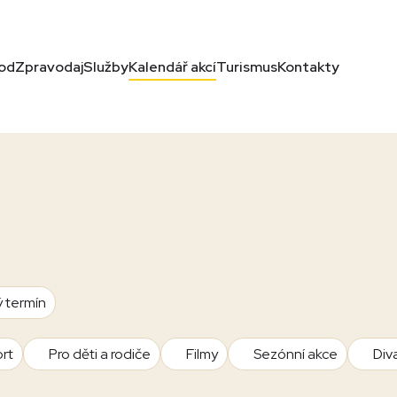
od
Zpravodaj
Služby
Kalendář akcí
Turismus
Kontakty
ý termín
rt
Pro děti a rodiče
Filmy
Sezónní akce
Div