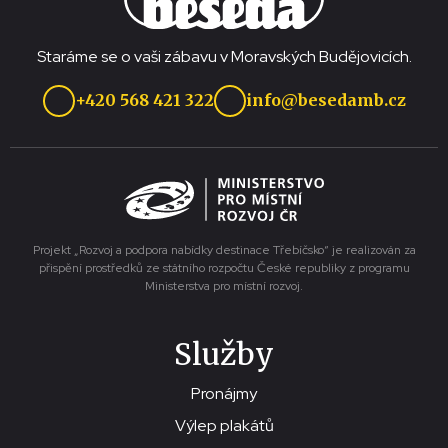
Staráme se o vaši zábavu v Moravských Budějovicích.
+420 568 421 322
info@besedamb.cz
Projekt „Rozvoj a podpora nabídky destinace Třebíčsko“ je realizován za
přispění prostředků ze státního rozpočtu České republiky z programu
Ministerstva pro místní rozvoj.
Služby
Pronájmy
Výlep plakátů