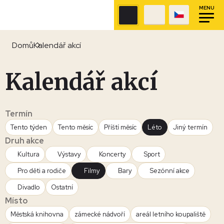
MENU
Domů
Kalendář akcí
Kalendář akcí
Termín
Tento týden
Tento měsíc
Příští měsíc
Léto
Jiný termín
Druh akce
Kultura
Výstavy
Koncerty
Sport
Pro děti a rodiče
Filmy
Bary
Sezónní akce
Divadlo
Ostatní
Místo
Městská knihovna
zámecké nádvoří
areál letního koupaliště