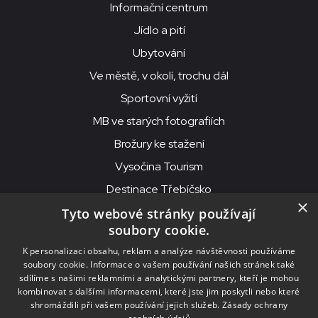
Informační centrum
Jídlo a pití
Ubytování
Ve městě, v okolí, trochu dál
Sportovní vyžití
MB ve starých fotografiích
Brožury ke stažení
Vysočina Tourism
Destinace Třebíčsko
×
Tyto webové stránky používají
soubory cookie.
MKS Beseda, příspěvková organizace, Purcnerova 62, 676 02
K personalizaci obsahu, reklam a analýze návštěvnosti používáme
Moravské Budějovice
soubory cookie. Informace o vašem používání našich stránek také
IČO: 00091758, DIČ: CZ00091758, ID datové schránky: chjn2kd
sdílíme s našimi reklamními a analytickými partnery, kteří je mohou
kombinovat s dalšími informacemi, které jste jim poskytli nebo které
© 2026
MKS Beseda Mor. Budějovice
shromáždili při vašem používání jejich služeb.
Zásady ochrany