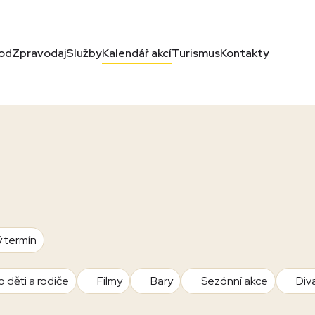
od
Zpravodaj
Služby
Kalendář akcí
Turismus
Kontakty
ý termín
o děti a rodiče
Filmy
Bary
Sezónní akce
Div