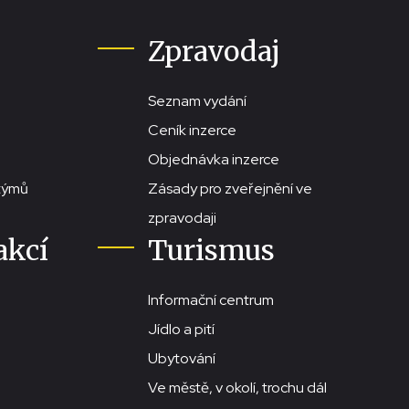
Zpravodaj
Seznam vydání
Ceník inzerce
Objednávka inzerce
stýmů
Zásady pro zveřejnění ve
zpravodaji
akcí
Turismus
Informační centrum
Jídlo a pití
Ubytování
Ve městě, v okolí, trochu dál