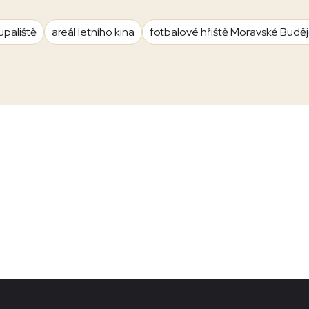
upaliště
areál letního kina
fotbalové hřiště Moravské Budě