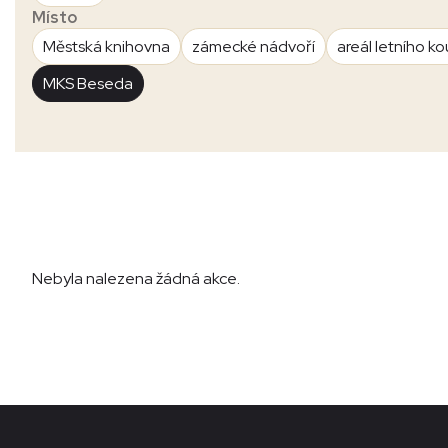
Místo
Městská knihovna
zámecké nádvoří
areál letního ko
MKS Beseda
Nebyla nalezena žádná akce.