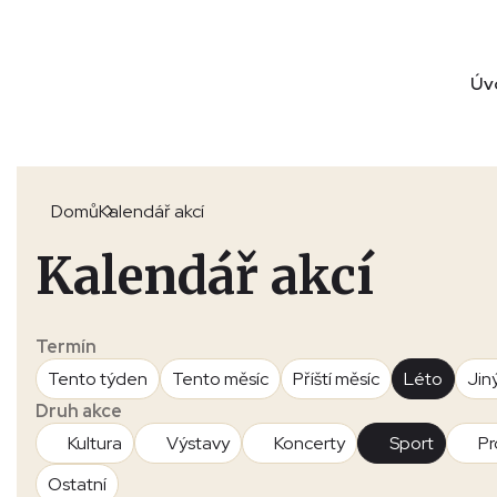
Úv
Domů
Kalendář akcí
Kalendář akcí
Termín
Tento týden
Tento měsíc
Příští měsíc
Léto
Jin
Druh akce
Kultura
Výstavy
Koncerty
Sport
Pr
Ostatní