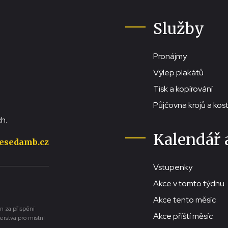
Služby
Pronájmy
Výlep plakátů
Tisk a kopírování
Půjčovna krojů a ko
h.
Kalendář 
esedamb.cz
Vstupenky
Akce v tomto týdnu
Akce tento měsíc
n za přispění
Akce příští měsíc
erstva pro místní