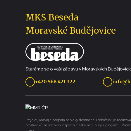
MKS Beseda
Moravské Budějovice
Staráme se o vaši zábavu v Moravských Budějovicíc
+420 568 421 322
info@b
Projekt „Rozvoj a podpora nabídky destinace Třebíčsko“ je realizová
prostředků ze státního rozpočtu České republiky z programu Minist
rozvoj.