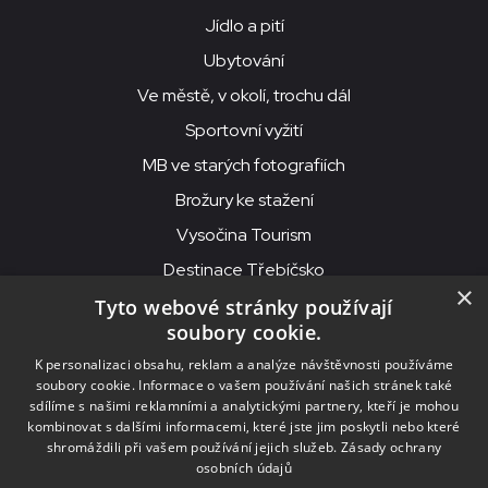
Jídlo a pití
Ubytování
Ve městě, v okolí, trochu dál
Sportovní vyžití
MB ve starých fotografiích
Brožury ke stažení
Vysočina Tourism
Destinace Třebíčsko
×
Tyto webové stránky používají
soubory cookie.
MKS Beseda, příspěvková organizace, Purcnerova 62, 676 02
K personalizaci obsahu, reklam a analýze návštěvnosti používáme
Moravské Budějovice
soubory cookie. Informace o vašem používání našich stránek také
IČO: 00091758, DIČ: CZ00091758, ID datové schránky: chjn2kd
sdílíme s našimi reklamními a analytickými partnery, kteří je mohou
kombinovat s dalšími informacemi, které jste jim poskytli nebo které
© 2026
MKS Beseda Mor. Budějovice
shromáždili při vašem používání jejich služeb.
Zásady ochrany
osobních údajů
Nastavení cookies