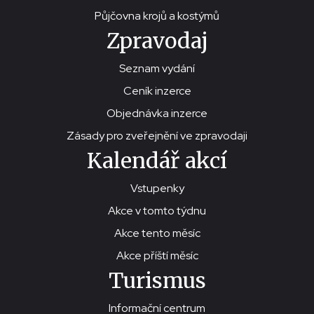
Půjčovna krojů a kostýmů
Zpravodaj
Seznam vydání
Ceník inzerce
Objednávka inzerce
Zásady pro zveřejnění ve zpravodaji
Kalendář akcí
Vstupenky
Akce v tomto týdnu
Akce tento měsíc
Akce příští měsíc
Turismus
Informační centrum