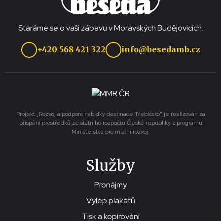
Staráme se o vaši zábavu v Moravských Budějovicích.
+420 568 421 322
info@besedamb.cz
Projekt „Rozvoj a podpora nabídky destinace Třebíčsko“ je realizován za
přispění prostředků ze státního rozpočtu České republiky z programu
Ministerstva pro místní rozvoj.
Služby
Pronájmy
Výlep plakátů
Tisk a kopírování