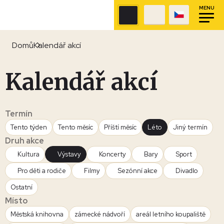
MENU
Domů
Kalendář akcí
Kalendář akcí
Termín
Tento týden
Tento měsíc
Příští měsíc
Léto
Jiný termín
Druh akce
Kultura
Výstavy
Koncerty
Bary
Sport
Pro děti a rodiče
Filmy
Sezónní akce
Divadlo
Ostatní
Místo
Městská knihovna
zámecké nádvoří
areál letního koupaliště