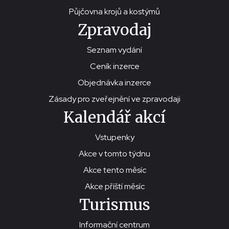
Půjčovna krojů a kostýmů
Zpravodaj
Seznam vydání
Ceník inzerce
Objednávka inzerce
Zásady pro zveřejnění ve zpravodaji
Kalendář akcí
Vstupenky
Akce v tomto týdnu
Akce tento měsíc
Akce příští měsíc
Turismus
Informační centrum