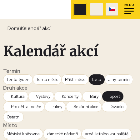
MENU
Domů
Kalendář akcí
Kalendář akcí
Termín
Tento týden
Tento měsíc
Příští měsíc
Léto
Jiný termín
Druh akce
Kultura
Výstavy
Koncerty
Bary
Sport
Pro děti a rodiče
Filmy
Sezónní akce
Divadlo
Ostatní
Místo
Městská knihovna
zámecké nádvoří
areál letního koupaliště