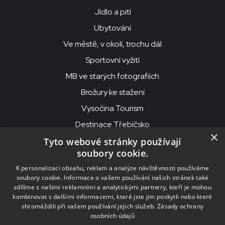
Jídlo a pití
Ubytování
Ve městě, v okolí, trochu dál
Sportovní vyžití
MB ve starých fotografiích
Brožury ke stažení
Vysočina Tourism
Destinace Třebíčsko
×
Tyto webové stránky používají
soubory cookie.
MKS Beseda, příspěvková organizace, Purcnerova 62, 676 02
K personalizaci obsahu, reklam a analýze návštěvnosti používáme
Moravské Budějovice
soubory cookie. Informace o vašem používání našich stránek také
IČO: 00091758, DIČ: CZ00091758, ID datové schránky: chjn2kd
sdílíme s našimi reklamními a analytickými partnery, kteří je mohou
kombinovat s dalšími informacemi, které jste jim poskytli nebo které
© 2026
MKS Beseda Mor. Budějovice
shromáždili při vašem používání jejich služeb.
Zásady ochrany
osobních údajů
Nastavení cookies