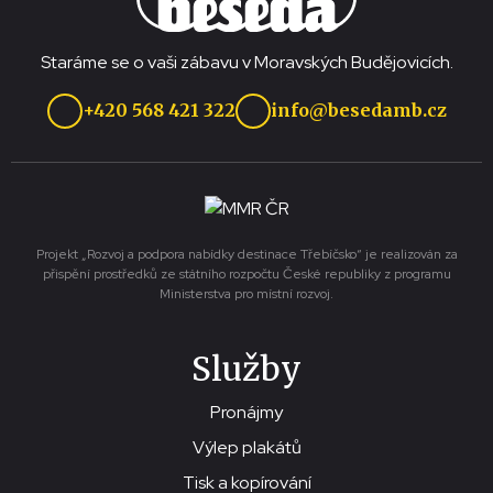
Staráme se o vaši zábavu v Moravských Budějovicích.
+420 568 421 322
info@besedamb.cz
Projekt „Rozvoj a podpora nabídky destinace Třebíčsko“ je realizován za
přispění prostředků ze státního rozpočtu České republiky z programu
Ministerstva pro místní rozvoj.
Služby
Pronájmy
Výlep plakátů
Tisk a kopírování