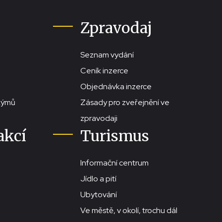
Zpravodaj
Seznam vydání
Ceník inzerce
Objednávka inzerce
stýmů
Zásady pro zveřejnění ve
zpravodaji
akcí
Turismus
Informační centrum
Jídlo a pití
Ubytování
Ve městě, v okolí, trochu dál