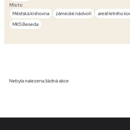
Místo
Městská knihovna
zámecké nádvoří
areál letního ko
MKS Beseda
Nebyla nalezena žádná akce.