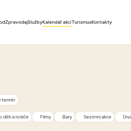
od
Zpravodaj
Služby
Kalendář akcí
Turismus
Kontakty
ý termín
o děti a rodiče
Filmy
Bary
Sezónní akce
Div