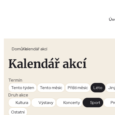
Úv
Domů
Kalendář akcí
Kalendář akcí
Termín
Tento týden
Tento měsíc
Příští měsíc
Léto
Jin
Druh akce
Kultura
Výstavy
Koncerty
Sport
Pr
Ostatní