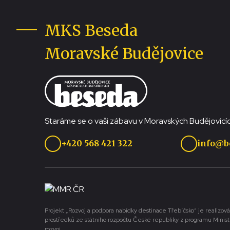
MKS Beseda
Moravské Budějovice
Staráme se o vaši zábavu v Moravských Budějovicíc
+420 568 421 322
info@b
Projekt „Rozvoj a podpora nabídky destinace Třebíčsko“ je realizová
prostředků ze státního rozpočtu České republiky z programu Minist
rozvoj.