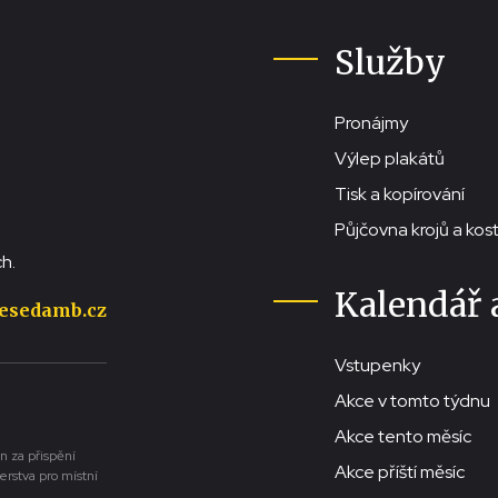
Služby
Pronájmy
Výlep plakátů
Tisk a kopírování
Půjčovna krojů a ko
h.
Kalendář 
esedamb.cz
Vstupenky
Akce v tomto týdnu
Akce tento měsíc
n za přispění
Akce příští měsíc
erstva pro místní