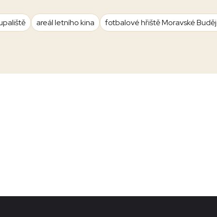
upaliště
areál letního kina
fotbalové hřiště Moravské Budě