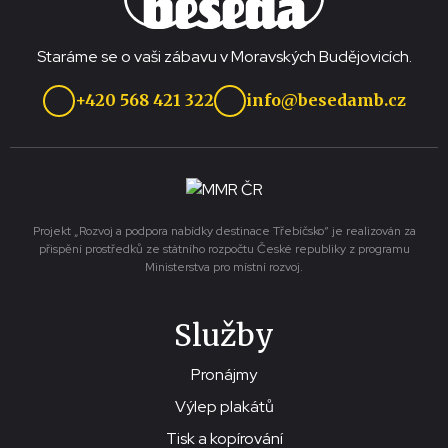
Staráme se o vaši zábavu v Moravských Budějovicích.
+420 568 421 322
info@besedamb.cz
Projekt „Rozvoj a podpora nabídky destinace Třebíčsko“ je realizován za
přispění prostředků ze státního rozpočtu České republiky z programu
Ministerstva pro místní rozvoj.
Služby
Pronájmy
Výlep plakátů
Tisk a kopírování