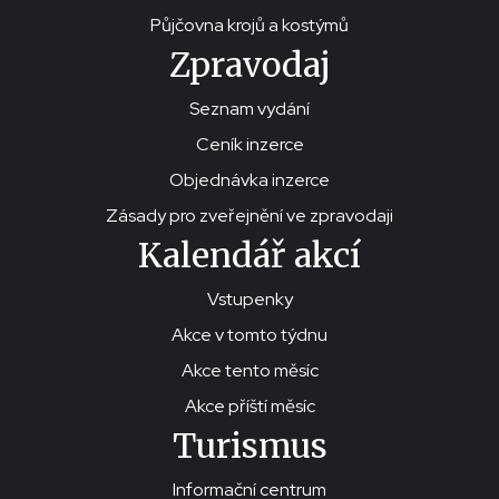
Půjčovna krojů a kostýmů
Zpravodaj
Seznam vydání
Ceník inzerce
Objednávka inzerce
Zásady pro zveřejnění ve zpravodaji
Kalendář akcí
Vstupenky
Akce v tomto týdnu
Akce tento měsíc
Akce příští měsíc
Turismus
Informační centrum