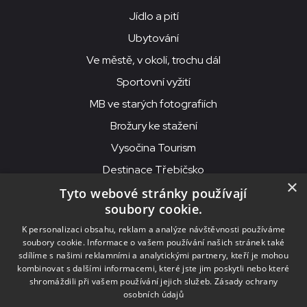
Jídlo a pití
Ubytování
Ve městě, v okolí, trochu dál
Sportovní vyžití
MB ve starých fotografiích
Brožury ke stažení
Vysočina Tourism
Destinace Třebíčsko
×
Tyto webové stránky používají
soubory cookie.
MKS Beseda, příspěvková organizace, Purcnerova 62, 676 02
K personalizaci obsahu, reklam a analýze návštěvnosti používáme
Moravské Budějovice
soubory cookie. Informace o vašem používání našich stránek také
IČO: 00091758, DIČ: CZ00091758, ID datové schránky: chjn2kd
sdílíme s našimi reklamními a analytickými partnery, kteří je mohou
kombinovat s dalšími informacemi, které jste jim poskytli nebo které
© 2026
MKS Beseda Mor. Budějovice
shromáždili při vašem používání jejich služeb.
Zásady ochrany
osobních údajů
Nastavení cookies