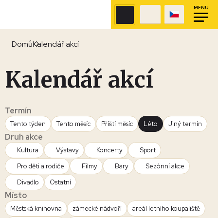
MENU
Domů
Kalendář akcí
Kalendář akcí
Termín
Tento týden
Tento měsíc
Příští měsíc
Léto
Jiný termín
Druh akce
Kultura
Výstavy
Koncerty
Sport
Pro děti a rodiče
Filmy
Bary
Sezónní akce
Divadlo
Ostatní
Místo
Městská knihovna
zámecké nádvoří
areál letního koupaliště