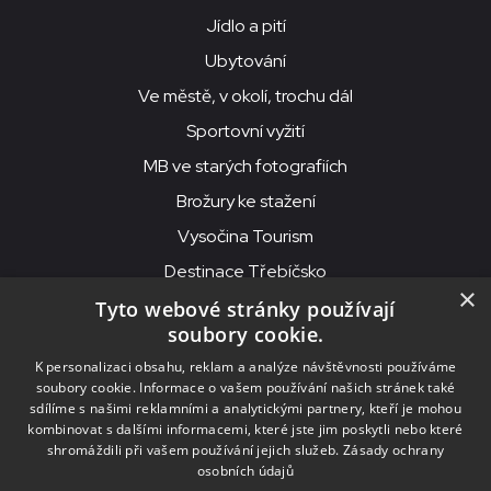
Jídlo a pití
Ubytování
Ve městě, v okolí, trochu dál
Sportovní vyžití
MB ve starých fotografiích
Brožury ke stažení
Vysočina Tourism
Destinace Třebíčsko
×
Tyto webové stránky používají
soubory cookie.
MKS Beseda, příspěvková organizace, Purcnerova 62, 676 02
K personalizaci obsahu, reklam a analýze návštěvnosti používáme
Moravské Budějovice
soubory cookie. Informace o vašem používání našich stránek také
IČO: 00091758, DIČ: CZ00091758, ID datové schránky: chjn2kd
sdílíme s našimi reklamními a analytickými partnery, kteří je mohou
kombinovat s dalšími informacemi, které jste jim poskytli nebo které
© 2026
MKS Beseda Mor. Budějovice
shromáždili při vašem používání jejich služeb.
Zásady ochrany
osobních údajů
Nastavení cookies