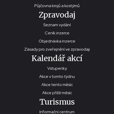
Půjčovna krojů a kostýmů
Zpravodaj
Seznam vydání
Ceník inzerce
Objednávka inzerce
Zásady pro zveřejnění ve zpravodaji
Kalendář akcí
Vstupenky
Akce v tomto týdnu
Akce tento měsíc
Akce příští měsíc
Turismus
Informační centrum