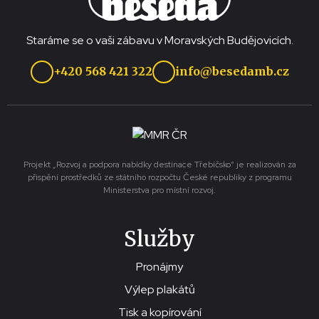
Staráme se o vaši zábavu v Moravských Budějovicích.
+420 568 421 322
info@besedamb.cz
Projekt „Rozvoj a podpora nabídky destinace Třebíčsko“ je realizován za
přispění prostředků ze státního rozpočtu České republiky z programu
Ministerstva pro místní rozvoj.
Služby
Pronájmy
Výlep plakátů
Tisk a kopírování