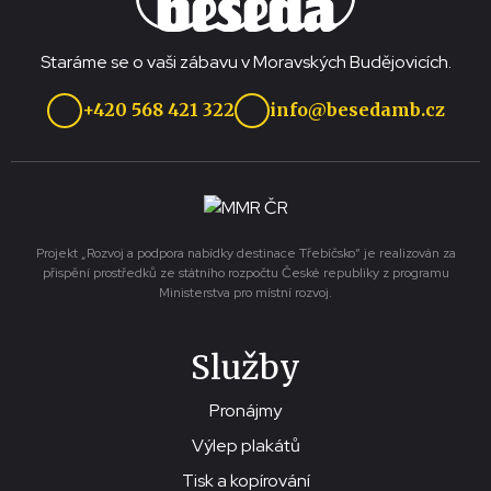
Staráme se o vaši zábavu v Moravských Budějovicích.
+420 568 421 322
info@besedamb.cz
Projekt „Rozvoj a podpora nabídky destinace Třebíčsko“ je realizován za
přispění prostředků ze státního rozpočtu České republiky z programu
Ministerstva pro místní rozvoj.
Služby
Pronájmy
Výlep plakátů
Tisk a kopírování