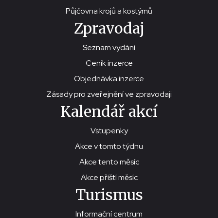
Půjčovna krojů a kostýmů
Zpravodaj
Seznam vydání
Ceník inzerce
Objednávka inzerce
Zásady pro zveřejnění ve zpravodaji
Kalendář akcí
Vstupenky
Akce v tomto týdnu
Akce tento měsíc
Akce příští měsíc
Turismus
Informační centrum