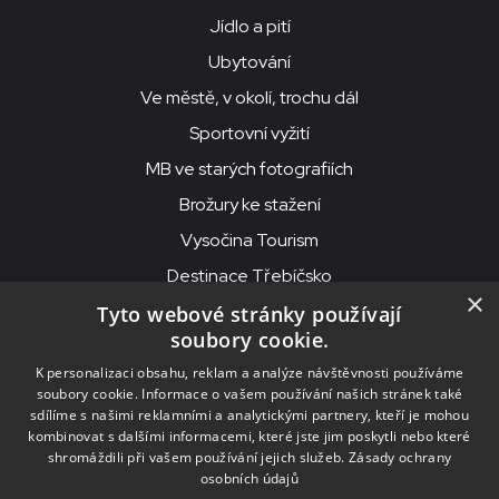
Jídlo a pití
Ubytování
Ve městě, v okolí, trochu dál
Sportovní vyžití
MB ve starých fotografiích
Brožury ke stažení
Vysočina Tourism
Destinace Třebíčsko
×
Tyto webové stránky používají
soubory cookie.
MKS Beseda, příspěvková organizace, Purcnerova 62, 676 02
K personalizaci obsahu, reklam a analýze návštěvnosti používáme
Moravské Budějovice
soubory cookie. Informace o vašem používání našich stránek také
IČO: 00091758, DIČ: CZ00091758, ID datové schránky: chjn2kd
sdílíme s našimi reklamními a analytickými partnery, kteří je mohou
kombinovat s dalšími informacemi, které jste jim poskytli nebo které
© 2026
MKS Beseda Mor. Budějovice
shromáždili při vašem používání jejich služeb.
Zásady ochrany
osobních údajů
Nastavení cookies