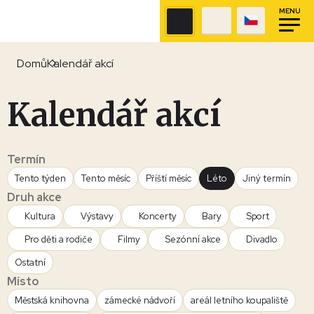
MENU
Domů
Kalendář akcí
Kalendář akcí
Termín
Tento týden
Tento měsíc
Příští měsíc
Léto
Jiný termín
Druh akce
Kultura
Výstavy
Koncerty
Bary
Sport
Pro děti a rodiče
Filmy
Sezónní akce
Divadlo
Ostatní
Místo
Městská knihovna
zámecké nádvoří
areál letního koupaliště