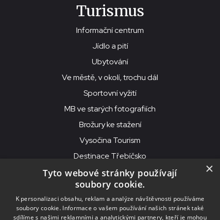
Turismus
Informační centrum
Jídlo a pití
Ubytování
Ve městě, v okolí, trochu dál
Sportovní vyžití
MB ve starých fotografiích
Brožury ke stažení
Vysočina Tourism
Destinace Třebíčsko
×
Tyto webové stránky používají
soubory cookie.
MKS Beseda, příspěvková organizace, Purcnerova 62, 676 02
K personalizaci obsahu, reklam a analýze návštěvnosti používáme
Moravské Budějovice
soubory cookie. Informace o vašem používání našich stránek také
IČO: 00091758, DIČ: CZ00091758, ID datové schránky: chjn2kd
sdílíme s našimi reklamními a analytickými partnery, kteří je mohou