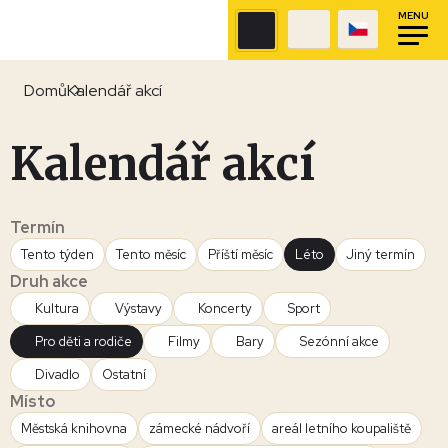
MENU
Domů
Kalendář akcí
Kalendář akcí
Termín
Tento týden
Tento měsíc
Příští měsíc
Léto
Jiný termín
Druh akce
Kultura
Výstavy
Koncerty
Sport
Pro děti a rodiče
Filmy
Bary
Sezónní akce
Divadlo
Ostatní
Místo
Městská knihovna
zámecké nádvoří
areál letního koupaliště