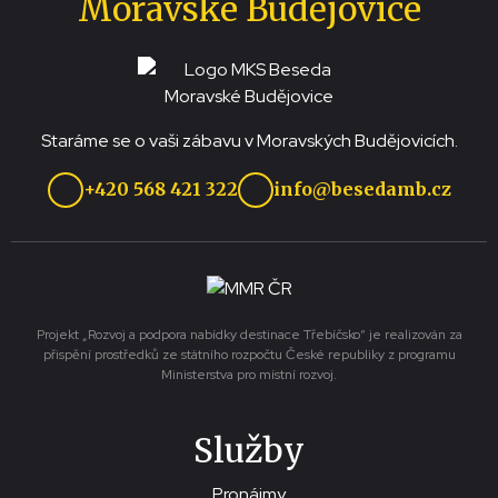
Moravské Budějovice
Staráme se o vaši zábavu v Moravských Budějovicích.
+420 568 421 322
info@besedamb.cz
Projekt „Rozvoj a podpora nabídky destinace Třebíčsko“ je realizován za
přispění prostředků ze státního rozpočtu České republiky z programu
Ministerstva pro místní rozvoj.
Služby
Pronájmy