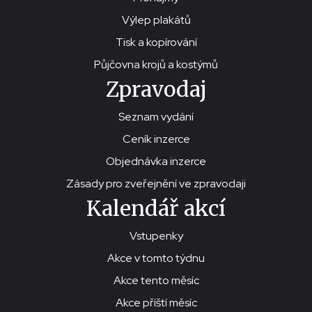
Výlep plakátů
Tisk a kopírování
Půjčovna krojů a kostýmů
Zpravodaj
Seznam vydání
Ceník inzerce
Objednávka inzerce
Zásady pro zveřejnění ve zpravodaji
Kalendář akcí
Vstupenky
Akce v tomto týdnu
Akce tento měsíc
Akce příští měsíc