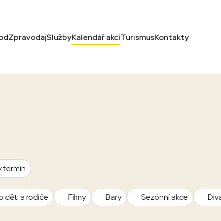
od
Zpravodaj
Služby
Kalendář akcí
Turismus
Kontakty
ý termín
o děti a rodiče
Filmy
Bary
Sezónní akce
Div