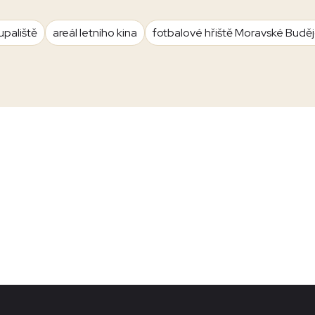
upaliště
areál letního kina
fotbalové hřiště Moravské Budě