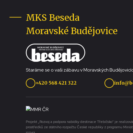
MKS Beseda
Moravské Budějovice
Staráme se o vaši zábavu v Moravských Budějovicíc
+420 568 421 322
info@b
Projekt „Rozvoj a podpora nabídky destinace Třebíčsko“ je realizová
prostředků ze státního rozpočtu České republiky z programu Minist
rozvoj.