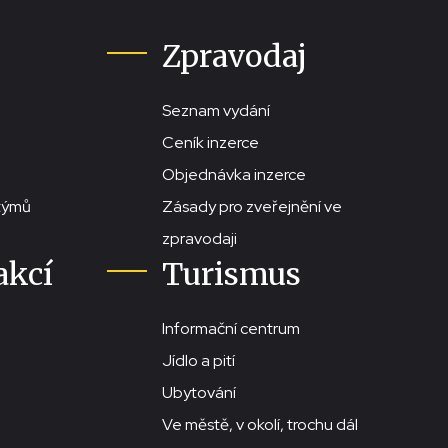
Zpravodaj
Seznam vydání
Ceník inzerce
Objednávka inzerce
stýmů
Zásady pro zveřejnění ve
zpravodaji
akcí
Turismus
Informační centrum
Jídlo a pití
Ubytování
Ve městě, v okolí, trochu dál