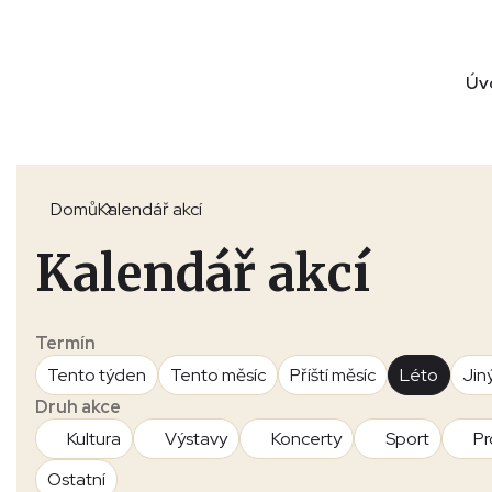
Úv
Domů
Kalendář akcí
Kalendář akcí
Termín
Tento týden
Tento měsíc
Příští měsíc
Léto
Jin
Druh akce
Kultura
Výstavy
Koncerty
Sport
Pr
Ostatní