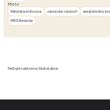
Místo
Městská knihovna
zámecké nádvoří
areál letního ko
MKS Beseda
Nebyla nalezena žádná akce.