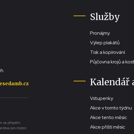
Služby
Pronájmy
Výlep plakátů
Tisk a kopírování
Půjčovna krojů a ko
h.
Kalendář 
esedamb.cz
Vstupenky
Akce v tomto týdnu
Akce tento měsíc
n za přispění
Akce příští měsíc
erstva pro místní