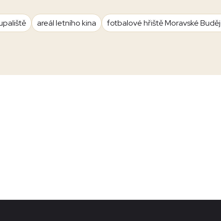
upaliště
areál letního kina
fotbalové hřiště Moravské Budě