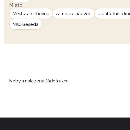
Místo
Městská knihovna
zámecké nádvoří
areál letního ko
MKS Beseda
Nebyla nalezena žádná akce.