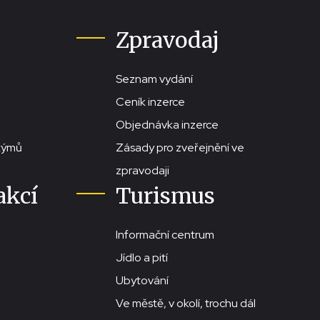
Zpravodaj
Seznam vydání
Ceník inzerce
Objednávka inzerce
stýmů
Zásady pro zveřejnění ve
zpravodaji
akcí
Turismus
Informační centrum
Jídlo a pití
Ubytování
Ve městě, v okolí, trochu dál