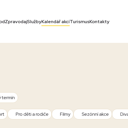
od
Zpravodaj
Služby
Kalendář akcí
Turismus
Kontakty
ý termín
rt
Pro děti a rodiče
Filmy
Sezónní akce
Div