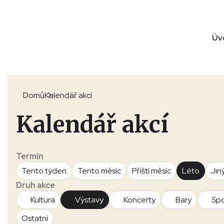
Úv
Domů
Kalendář akcí
Kalendář akcí
Termín
Tento týden
Tento měsíc
Příští měsíc
Léto
Jin
Druh akce
Kultura
Výstavy
Koncerty
Bary
Spo
Ostatní