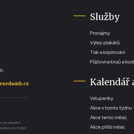
Služby
Pronájmy
Výlep plakátů
Tisk a kopírování
Půjčovna krojů a ko
h.
Kalendář 
esedamb.cz
Vstupenky
Akce v tomto týdnu
Akce tento měsíc
n za přispění
Akce příští měsíc
erstva pro místní