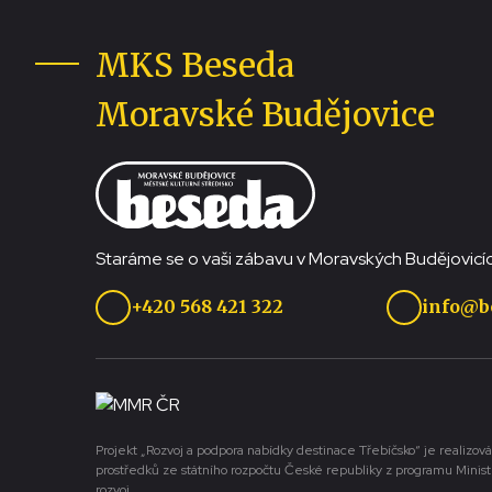
MKS Beseda
Moravské Budějovice
Staráme se o vaši zábavu v Moravských Budějovicíc
+420 568 421 322
info@b
Projekt „Rozvoj a podpora nabídky destinace Třebíčsko“ je realizová
prostředků ze státního rozpočtu České republiky z programu Minist
rozvoj.