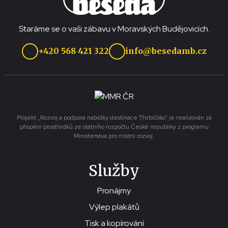
Staráme se o vaši zábavu v Moravských Budějovicích.
+420 568 421 322
info@besedamb.cz
Projekt „Rozvoj a podpora nabídky destinace Třebíčsko“ je realizován za
přispění prostředků ze státního rozpočtu České republiky z programu
Ministerstva pro místní rozvoj.
Služby
Pronájmy
Výlep plakátů
Tisk a kopírování