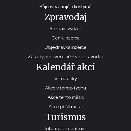
Půjčovna krojů a kostýmů
Zpravodaj
Seznam vydání
Ceník inzerce
Objednávka inzerce
Zásady pro zveřejnění ve zpravodaji
Kalendář akcí
Vstupenky
Akce v tomto týdnu
Akce tento měsíc
Akce příští měsíc
Turismus
Informační centrum