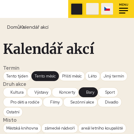
MENU
Domů
Kalendář akcí
Kalendář akcí
Termín
Tento týden
Tento měsíc
Příští měsíc
Léto
Jiný termín
Druh akce
Kultura
Výstavy
Koncerty
Bary
Sport
Pro děti a rodiče
Filmy
Sezónní akce
Divadlo
Ostatní
Místo
Městská knihovna
zámecké nádvoří
areál letního koupaliště