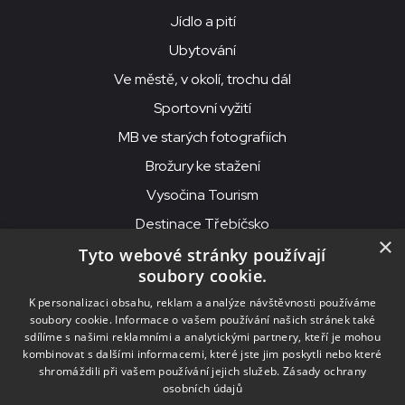
Jídlo a pití
Ubytování
Ve městě, v okolí, trochu dál
Sportovní vyžití
MB ve starých fotografiích
Brožury ke stažení
Vysočina Tourism
Destinace Třebíčsko
×
Tyto webové stránky používají
soubory cookie.
MKS Beseda, příspěvková organizace, Purcnerova 62, 676 02
K personalizaci obsahu, reklam a analýze návštěvnosti používáme
Moravské Budějovice
soubory cookie. Informace o vašem používání našich stránek také
IČO: 00091758, DIČ: CZ00091758, ID datové schránky: chjn2kd
sdílíme s našimi reklamními a analytickými partnery, kteří je mohou
kombinovat s dalšími informacemi, které jste jim poskytli nebo které
© 2026
MKS Beseda Mor. Budějovice
shromáždili při vašem používání jejich služeb.
Zásady ochrany
osobních údajů
Nastavení cookies