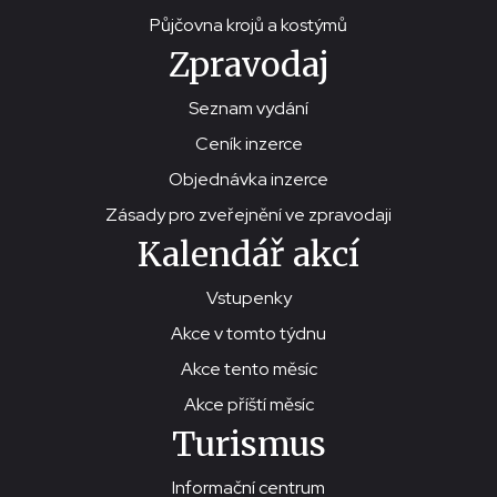
Půjčovna krojů a kostýmů
Zpravodaj
Seznam vydání
Ceník inzerce
Objednávka inzerce
Zásady pro zveřejnění ve zpravodaji
Kalendář akcí
Vstupenky
Akce v tomto týdnu
Akce tento měsíc
Akce příští měsíc
Turismus
Informační centrum