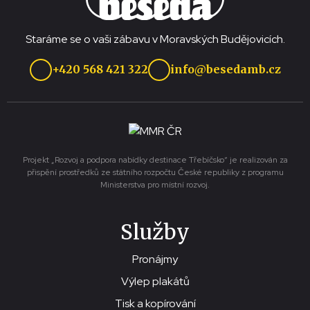
Staráme se o vaši zábavu v Moravských Budějovicích.
+420 568 421 322
info@besedamb.cz
Projekt „Rozvoj a podpora nabídky destinace Třebíčsko“ je realizován za
přispění prostředků ze státního rozpočtu České republiky z programu
Ministerstva pro místní rozvoj.
Služby
Pronájmy
Výlep plakátů
Tisk a kopírování