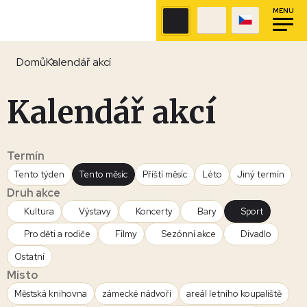
MENU
Domů
Kalendář akcí
Kalendář akcí
Termín
Tento týden
Tento měsíc
Příští měsíc
Léto
Jiný termín
Druh akce
Kultura
Výstavy
Koncerty
Bary
Sport
Pro děti a rodiče
Filmy
Sezónní akce
Divadlo
Ostatní
Místo
Městská knihovna
zámecké nádvoří
areál letního koupaliště