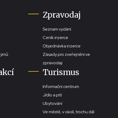
Zpravodaj
Seznam vydání
Ceník inzerce
Objednávka inzerce
stýmů
Zásady pro zveřejnění ve
zpravodaji
akcí
Turismus
Informační centrum
Jídlo a pití
Ubytování
Ve městě, v okolí, trochu dál