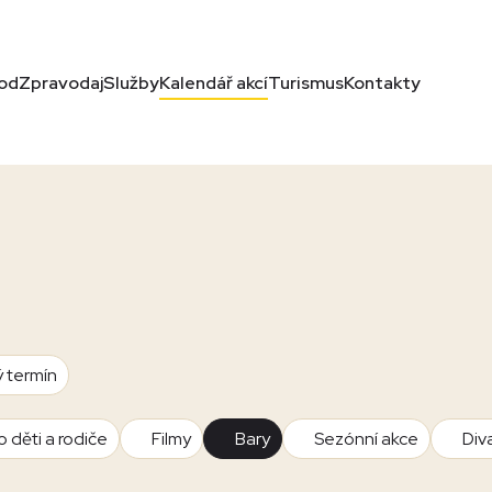
od
Zpravodaj
Služby
Kalendář akcí
Turismus
Kontakty
ý termín
o děti a rodiče
Filmy
Bary
Sezónní akce
Div