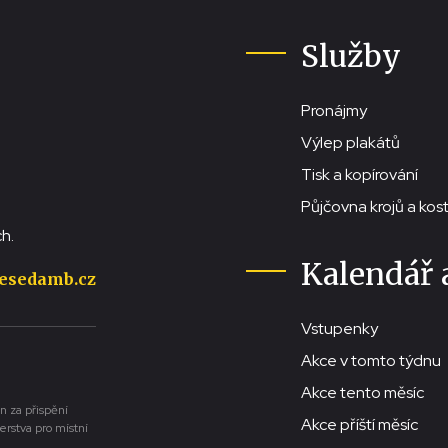
Služby
Pronájmy
Výlep plakátů
Tisk a kopírování
Půjčovna krojů a ko
h.
Kalendář 
esedamb.cz
Vstupenky
Akce v tomto týdnu
Akce tento měsíc
n za přispění
Akce příští měsíc
erstva pro místní