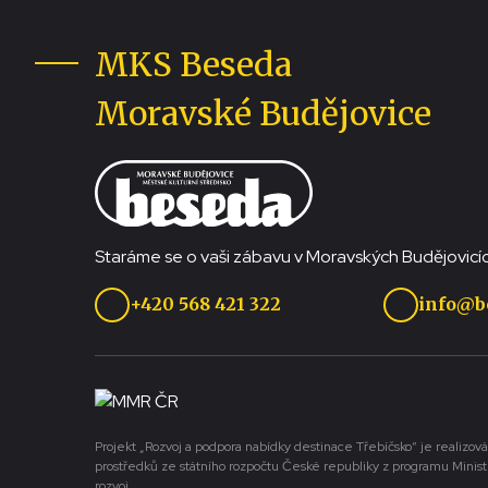
MKS Beseda
Moravské Budějovice
Staráme se o vaši zábavu v Moravských Budějovicíc
+420 568 421 322
info@b
Projekt „Rozvoj a podpora nabídky destinace Třebíčsko“ je realizová
prostředků ze státního rozpočtu České republiky z programu Minist
rozvoj.