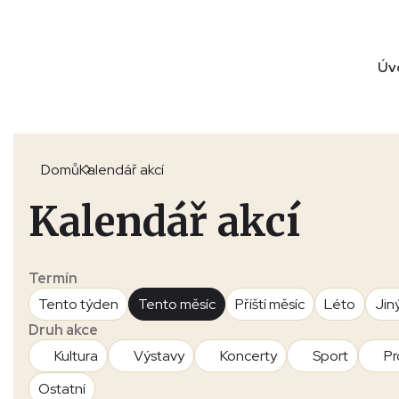
Úv
Domů
Kalendář akcí
Kalendář akcí
Termín
Tento týden
Tento měsíc
Příští měsíc
Léto
Jin
Druh akce
Kultura
Výstavy
Koncerty
Sport
Pr
Ostatní