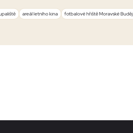
upaliště
areál letního kina
fotbalové hřiště Moravské Budě