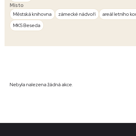
Místo
Městská knihovna
zámecké nádvoří
areál letního ko
MKS Beseda
Nebyla nalezena žádná akce.