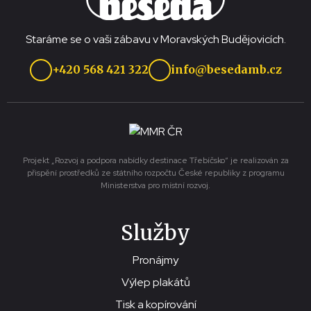
Staráme se o vaši zábavu v Moravských Budějovicích.
+420 568 421 322
info@besedamb.cz
Projekt „Rozvoj a podpora nabídky destinace Třebíčsko“ je realizován za
přispění prostředků ze státního rozpočtu České republiky z programu
Ministerstva pro místní rozvoj.
Služby
Pronájmy
Výlep plakátů
Tisk a kopírování