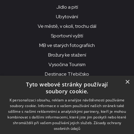
Jídlo a pití
Ubytování
Ve městě, v okolí, trochu dál
Sportovní vyžití
MB ve starých fotografiích
Brožury ke stažení
Vysočina Tourism
Destinace Třebíčsko
×
Tyto webové stránky používají
soubory cookie.
MKS Beseda, příspěvková organizace, Purcnerova 62, 676 02
K personalizaci obsahu, reklam a analýze návštěvnosti používáme
Moravské Budějovice
soubory cookie. Informace o vašem používání našich stránek také
IČO: 00091758, DIČ: CZ00091758, ID datové schránky: chjn2kd
sdílíme s našimi reklamními a analytickými partnery, kteří je mohou
kombinovat s dalšími informacemi, které jste jim poskytli nebo které
© 2026
MKS Beseda Mor. Budějovice
shromáždili při vašem používání jejich služeb.
Zásady ochrany
osobních údajů
Nastavení cookies