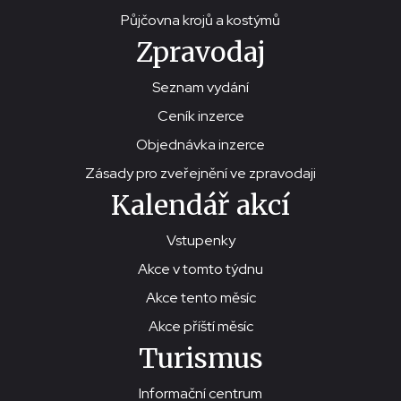
Půjčovna krojů a kostýmů
Zpravodaj
Seznam vydání
Ceník inzerce
Objednávka inzerce
Zásady pro zveřejnění ve zpravodaji
Kalendář akcí
Vstupenky
Akce v tomto týdnu
Akce tento měsíc
Akce příští měsíc
Turismus
Informační centrum