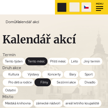
MENU
Domů
Kalendář akcí
Kalendář akcí
Termín
Tento týden
Tento měsíc
Příští měsíc
Léto
Jiný termín
Druh akce
Kultura
Výstavy
Koncerty
Bary
Sport
Pro děti a rodiče
Filmy
Sezónní akce
Divadlo
Ostatní
Místo
Městská knihovna
zámecké nádvoří
areál letního koupaliště