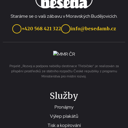
Staráme se o vaši zábavu v Moravských Budějovicích.
+420 568 421 322
info@besedamb.cz
Projekt „Rozvoj a podpora nabídky destinace Třebíčsko“ je realizován za
přispění prostředků ze státního rozpočtu České republiky z programu
Ministerstva pro místní rozvoj.
Služby
Pronájmy
Výlep plakátů
Tisk a kopírování