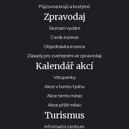
Půjčovna krojů a kostýmů
Zpravodaj
Seznam vydání
Ceník inzerce
Objednávka inzerce
Zásady pro zveřejnění ve zpravodaji
Kalendář akcí
Vstupenky
Akce v tomto týdnu
Akce tento měsíc
Akce příští měsíc
Turismus
Informační centrum