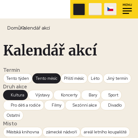
MENU
Domů
Kalendář akcí
Kalendář akcí
Termín
Tento týden
Tento měsíc
Příští měsíc
Léto
Jiný termín
Druh akce
Kultura
Výstavy
Koncerty
Bary
Sport
Pro děti a rodiče
Filmy
Sezónní akce
Divadlo
Ostatní
Místo
Městská knihovna
zámecké nádvoří
areál letního koupaliště