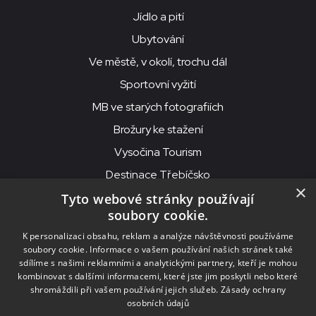
Jídlo a pití
Ubytování
Ve městě, v okolí, trochu dál
Sportovní vyžití
MB ve starých fotografiích
Brožury ke stažení
Vysočina Tourism
Destinace Třebíčsko
×
Tyto webové stránky používají
soubory cookie.
MKS Beseda, příspěvková organizace, Purcnerova 62, 676 02
K personalizaci obsahu, reklam a analýze návštěvnosti používáme
Moravské Budějovice
soubory cookie. Informace o vašem používání našich stránek také
IČO: 00091758, DIČ: CZ00091758, ID datové schránky: chjn2kd
sdílíme s našimi reklamními a analytickými partnery, kteří je mohou
kombinovat s dalšími informacemi, které jste jim poskytli nebo které
© 2026
MKS Beseda Mor. Budějovice
shromáždili při vašem používání jejich služeb.
Zásady ochrany
osobních údajů
Nastavení cookies