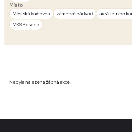
Místo
Městská knihovna
zámecké nádvoří
areál letního ko
MKS Beseda
Nebyla nalezena žádná akce.