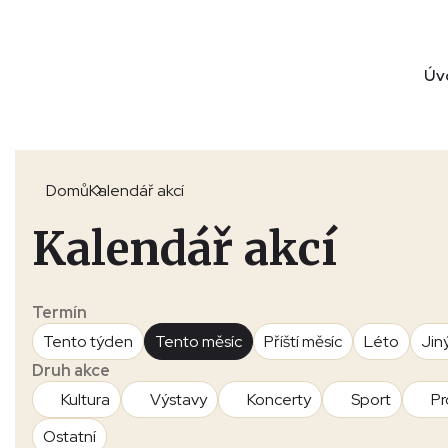
Úv
Domů
Kalendář akcí
Kalendář akcí
Termín
Tento týden
Tento měsíc
Příští měsíc
Léto
Jin
Druh akce
Kultura
Výstavy
Koncerty
Sport
Pr
Ostatní