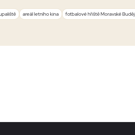
upaliště
areál letního kina
fotbalové hřiště Moravské Budě