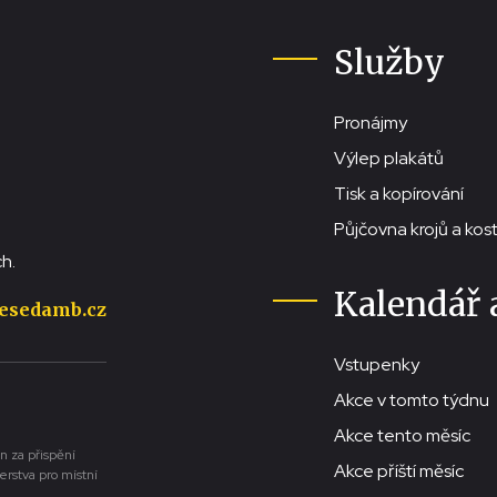
Služby
Pronájmy
Výlep plakátů
Tisk a kopírování
Půjčovna krojů a ko
h.
Kalendář 
esedamb.cz
Vstupenky
Akce v tomto týdnu
Akce tento měsíc
n za přispění
Akce příští měsíc
erstva pro místní