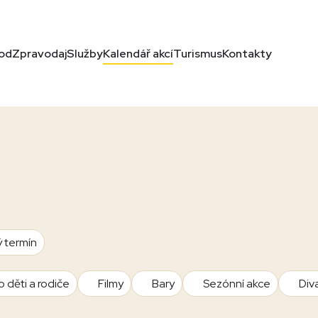
od
Zpravodaj
Služby
Kalendář akcí
Turismus
Kontakty
ý termín
o děti a rodiče
Filmy
Bary
Sezónní akce
Div