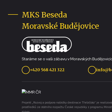
MKS Beseda
Moravské Budějovice
Staráme se o vaši zábavu v Moravských Budějovicíc
+420 568 421 322
info@b
Projekt „Rozvoj a podpora nabídky destinace Třebíčsko“ je realizová
prostředků ze státního rozpočtu České republiky z programu Minist
rozvoj.