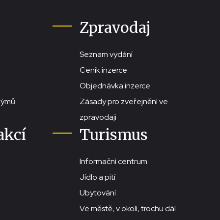
Zpravodaj
Seznam vydání
Ceník inzerce
Objednávka inzerce
stýmů
Zásady pro zveřejnění ve
zpravodaji
akcí
Turismus
Informační centrum
Jídlo a pití
Ubytování
Ve městě, v okolí, trochu dál