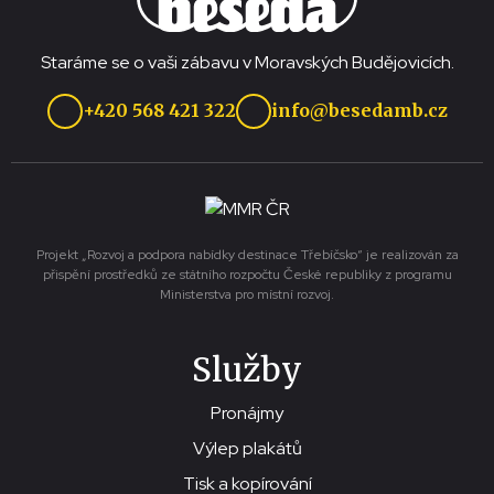
Staráme se o vaši zábavu v Moravských Budějovicích.
+420 568 421 322
info@besedamb.cz
Projekt „Rozvoj a podpora nabídky destinace Třebíčsko“ je realizován za
přispění prostředků ze státního rozpočtu České republiky z programu
Ministerstva pro místní rozvoj.
Služby
Pronájmy
Výlep plakátů
Tisk a kopírování