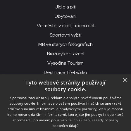
Jídlo a pití
Ubytování
Ve městě, v okolí, trochu dál
Sportovní vyžití
MB ve starých fotografiích
Brožury ke stažení
Vysočina Tourism
Destinace Třebíčsko
×
Tyto webové stránky používají
soubory cookie.
MKS Beseda, příspěvková organizace, Purcnerova 62, 676 02
K personalizaci obsahu, reklam a analýze návštěvnosti používáme
Moravské Budějovice
soubory cookie. Informace o vašem používání našich stránek také
IČO: 00091758, DIČ: CZ00091758, ID datové schránky: chjn2kd
sdílíme s našimi reklamními a analytickými partnery, kteří je mohou
kombinovat s dalšími informacemi, které jste jim poskytli nebo které
© 2026
MKS Beseda Mor. Budějovice
shromáždili při vašem používání jejich služeb.
Zásady ochrany
osobních údajů
Nastavení cookies