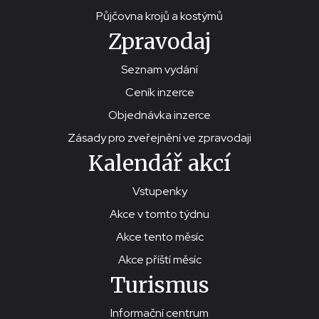
Půjčovna krojů a kostýmů
Zpravodaj
Seznam vydání
Ceník inzerce
Objednávka inzerce
Zásady pro zveřejnění ve zpravodaji
Kalendář akcí
Vstupenky
Akce v tomto týdnu
Akce tento měsíc
Akce příští měsíc
Turismus
Informační centrum