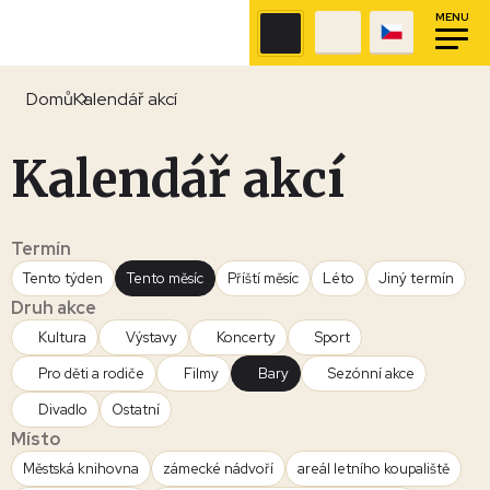
MENU
Domů
Kalendář akcí
Kalendář akcí
Termín
Tento týden
Tento měsíc
Příští měsíc
Léto
Jiný termín
Druh akce
Kultura
Výstavy
Koncerty
Sport
Pro děti a rodiče
Filmy
Bary
Sezónní akce
Divadlo
Ostatní
Místo
Městská knihovna
zámecké nádvoří
areál letního koupaliště