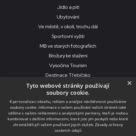
Jídlo a pití
Ubytování
Ve městě, v okolí, trochu dál
Sportovní vyžití
MB ve starých fotografiích
Brožury ke stažení
Vysočina Tourism
Destinace Třebíčsko
×
Tyto webové stránky používají
soubory cookie.
MKS Beseda, příspěvková organizace, Purcnerova 62, 676 02
K personalizaci obsahu, reklam a analýze návštěvnosti používáme
Moravské Budějovice
soubory cookie. Informace o vašem používání našich stránek také
IČO: 00091758, DIČ: CZ00091758, ID datové schránky: chjn2kd
sdílíme s našimi reklamními a analytickými partnery, kteří je mohou
kombinovat s dalšími informacemi, které jste jim poskytli nebo které
© 2026
MKS Beseda Mor. Budějovice
shromáždili při vašem používání jejich služeb.
Zásady ochrany
osobních údajů
Nastavení cookies