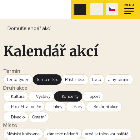
MENU
Domů
Kalendář akcí
Kalendář akcí
Termín
Tento týden
Tento měsíc
Příští měsíc
Léto
Jiný termín
Druh akce
Kultura
Výstavy
Koncerty
Sport
Pro děti a rodiče
Filmy
Bary
Sezónní akce
Divadlo
Ostatní
Místo
Městská knihovna
zámecké nádvoří
areál letního koupaliště