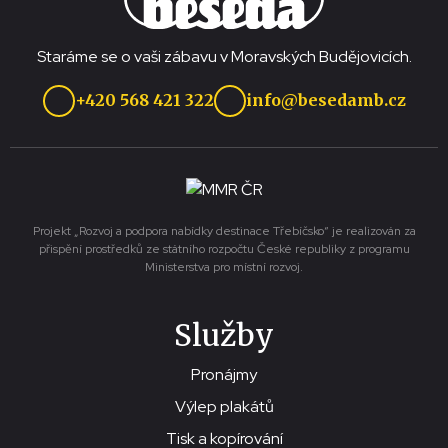
Staráme se o vaši zábavu v Moravských Budějovicích.
+420 568 421 322
info@besedamb.cz
Projekt „Rozvoj a podpora nabídky destinace Třebíčsko“ je realizován za
přispění prostředků ze státního rozpočtu České republiky z programu
Ministerstva pro místní rozvoj.
Služby
Pronájmy
Výlep plakátů
Tisk a kopírování