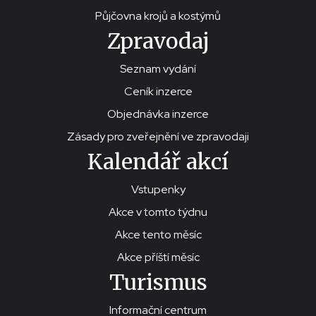
Půjčovna krojů a kostýmů
Zpravodaj
Seznam vydání
Ceník inzerce
Objednávka inzerce
Zásady pro zveřejnění ve zpravodaji
Kalendář akcí
Vstupenky
Akce v tomto týdnu
Akce tento měsíc
Akce příští měsíc
Turismus
Informační centrum