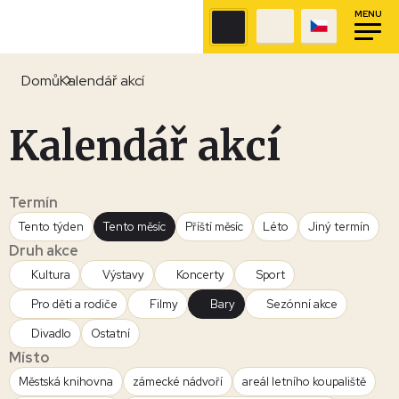
MENU
Domů
Kalendář akcí
Kalendář akcí
Termín
Tento týden
Tento měsíc
Příští měsíc
Léto
Jiný termín
Druh akce
Kultura
Výstavy
Koncerty
Sport
Pro děti a rodiče
Filmy
Bary
Sezónní akce
Divadlo
Ostatní
Místo
Městská knihovna
zámecké nádvoří
areál letního koupaliště