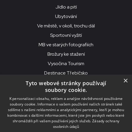
Jídlo a pití
Ubytování
Ve městě, v okolí, trochu dál
Sportovní vyžití
MB ve starých fotografiích
Brožury ke stažení
Vysočina Tourism
Destinace Třebíčsko
×
Tyto webové stránky používají
soubory cookie.
MKS Beseda, příspěvková organizace, Purcnerova 62, 676 02
K personalizaci obsahu, reklam a analýze návštěvnosti používáme
Moravské Budějovice
soubory cookie. Informace o vašem používání našich stránek také
IČO: 00091758, DIČ: CZ00091758, ID datové schránky: chjn2kd
sdílíme s našimi reklamními a analytickými partnery, kteří je mohou
kombinovat s dalšími informacemi, které jste jim poskytli nebo které
© 2026
MKS Beseda Mor. Budějovice
shromáždili při vašem používání jejich služeb.
Zásady ochrany
osobních údajů
Nastavení cookies