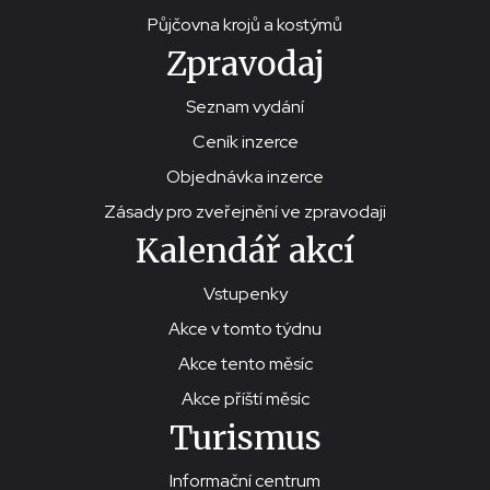
Půjčovna krojů a kostýmů
Zpravodaj
Seznam vydání
Ceník inzerce
Objednávka inzerce
Zásady pro zveřejnění ve zpravodaji
Kalendář akcí
Vstupenky
Akce v tomto týdnu
Akce tento měsíc
Akce příští měsíc
Turismus
Informační centrum