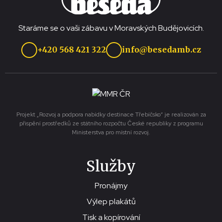
Staráme se o vaši zábavu v Moravských Budějovicích.
+420 568 421 322
info@besedamb.cz
Projekt „Rozvoj a podpora nabídky destinace Třebíčsko“ je realizován za
přispění prostředků ze státního rozpočtu České republiky z programu
Ministerstva pro místní rozvoj.
Služby
Pronájmy
Výlep plakátů
Tisk a kopírování