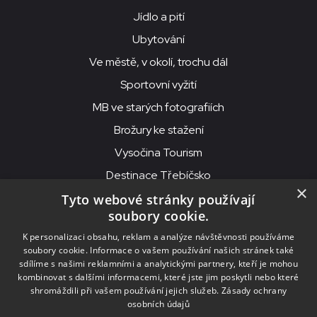
Jídlo a pití
Ubytování
Ve městě, v okolí, trochu dál
Sportovní vyžití
MB ve starých fotografiích
Brožury ke stažení
Vysočina Tourism
Destinace Třebíčsko
×
Tyto webové stránky používají
soubory cookie.
MKS Beseda, příspěvková organizace, Purcnerova 62, 676 02
K personalizaci obsahu, reklam a analýze návštěvnosti používáme
Moravské Budějovice
soubory cookie. Informace o vašem používání našich stránek také
IČO: 00091758, DIČ: CZ00091758, ID datové schránky: chjn2kd
sdílíme s našimi reklamními a analytickými partnery, kteří je mohou
kombinovat s dalšími informacemi, které jste jim poskytli nebo které
© 2026
MKS Beseda Mor. Budějovice
shromáždili při vašem používání jejich služeb.
Zásady ochrany
osobních údajů
Nastavení cookies