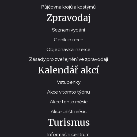
Půjčovna krojů a kostýmů
Zpravodaj
Seznam vydání
Ceník inzerce
Objednávka inzerce
Zásady pro zveřejnění ve zpravodaji
Kalendář akcí
Vstupenky
Akce v tomto týdnu
Akce tento měsíc
Akce příští měsíc
Turismus
Informační centrum