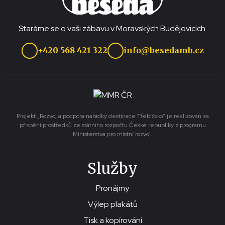
Staráme se o vaši zábavu v Moravských Budějovicích.
+420 568 421 322
info@besedamb.cz
Projekt „Rozvoj a podpora nabídky destinace Třebíčsko“ je realizován za
přispění prostředků ze státního rozpočtu České republiky z programu
Ministerstva pro místní rozvoj.
Služby
Pronájmy
Výlep plakátů
Tisk a kopírování