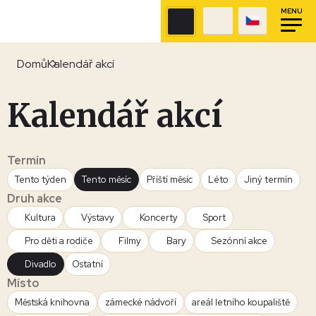
MENU
Domů
Kalendář akcí
Kalendář akcí
Termín
Tento týden
Tento měsíc
Příští měsíc
Léto
Jiný termín
Druh akce
Kultura
Výstavy
Koncerty
Sport
Pro děti a rodiče
Filmy
Bary
Sezónní akce
Divadlo
Ostatní
Místo
Městská knihovna
zámecké nádvoří
areál letního koupaliště