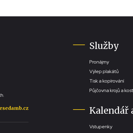
Služby
Pronájmy
Výlep plakátů
Tisk a kopírování
Půjčovna krojů a ko
h.
Kalendář 
esedamb.cz
Vstupenky