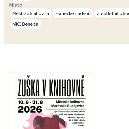
Místo
Městská knihovna
zámecké nádvoří
areál letního ko
MKS Beseda