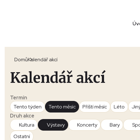
Úv
Domů
Kalendář akcí
Kalendář akcí
Termín
Tento týden
Tento měsíc
Příští měsíc
Léto
Jin
Druh akce
Kultura
Výstavy
Koncerty
Bary
Spo
Ostatní