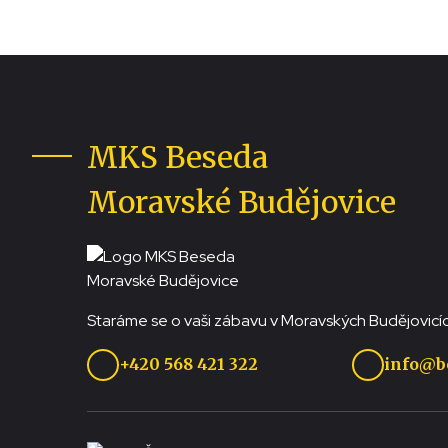
MKS Beseda
Moravské Budějovice
Staráme se o vaši zábavu v Moravských Budějovicíc
+420 568 421 322
info@b