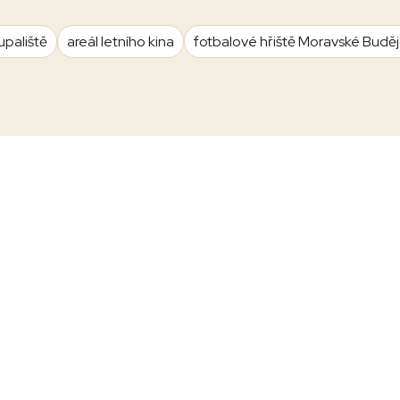
upaliště
areál letního kina
fotbalové hřiště Moravské Budě