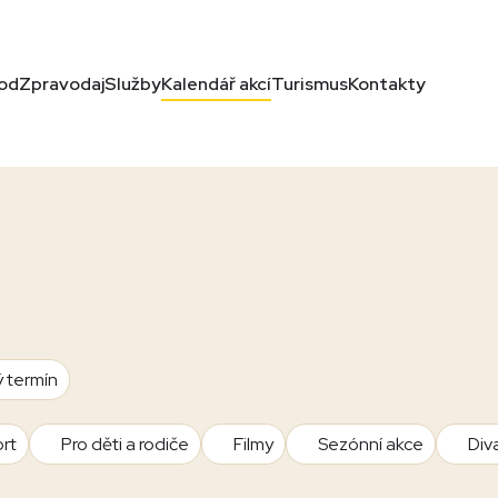
od
Zpravodaj
Služby
Kalendář akcí
Turismus
Kontakty
ý termín
rt
Pro děti a rodiče
Filmy
Sezónní akce
Div