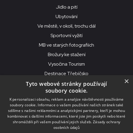
Jídlo a pití
Ubytování
Ve městě, v okolí, trochu dál
Sportovní vyžití
MB ve starých fotografiích
Brožury ke stažení
Vysočina Tourism
Destinace Třebíčsko
×
Tyto webové stránky používají
soubory cookie.
MKS Beseda, příspěvková organizace, Purcnerova 62, 676 02
K personalizaci obsahu, reklam a analýze návštěvnosti používáme
Moravské Budějovice
soubory cookie. Informace o vašem používání našich stránek také
IČO: 00091758, DIČ: CZ00091758, ID datové schránky: chjn2kd
sdílíme s našimi reklamními a analytickými partnery, kteří je mohou
kombinovat s dalšími informacemi, které jste jim poskytli nebo které
© 2026
MKS Beseda Mor. Budějovice
shromáždili při vašem používání jejich služeb.
Zásady ochrany
osobních údajů
Nastavení cookies