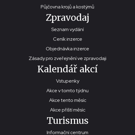
Půjčovna krojů a kostýmů
Zpravodaj
Seznam vydání
Ceník inzerce
Objednávka inzerce
Zásady pro zveřejnění ve zpravodaji
Kalendář akcí
Vstupenky
Akce v tomto týdnu
Akce tento měsíc
Akce příští měsíc
Turismus
Informační centrum