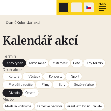
MENU
Domů
Kalendář akcí
Kalendář akcí
Termín
Tento týden
Tento měsíc
Příští měsíc
Léto
Jiný termín
Druh akce
Kultura
Výstavy
Koncerty
Sport
Pro děti a rodiče
Filmy
Bary
Sezónní akce
Divadlo
Ostatní
Místo
Městská knihovna
zámecké nádvoří
areál letního koupaliště