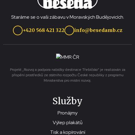
Staráme se o vaši zábavu v Moravských Budějovicích.
+420 568 421 322
info@besedamb.cz
Projekt „Rozvoj a podpora nabídky destinace Třebíčsko“ je realizován za
přispění prostředků ze státního rozpočtu České republiky z programu
Ministerstva pro místní rozvoj.
Služby
Pronájmy
Výlep plakátů
Tisk a kopírování