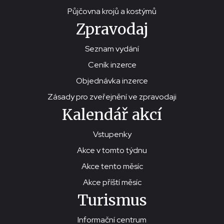
Půjčovna krojů a kostýmů
Zpravodaj
Seznam vydání
Ceník inzerce
Objednávka inzerce
Zásady pro zveřejnění ve zpravodaji
Kalendář akcí
Vstupenky
Akce v tomto týdnu
Akce tento měsíc
Akce příští měsíc
Turismus
Informační centrum