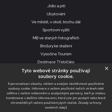
Jídlo a pití
Ubytování
Ve městě, v okolí, trochu dál
Sportovní vyžití
MB ve starých fotografiích
Brožury ke stažení
Vysočina Tourism
Destinace Třebíčsko
×
Tyto webové stránky používají
soubory cookie.
MKS Beseda, příspěvková organizace, Purcnerova 62, 676 02
K personalizaci obsahu, reklam a analýze návštěvnosti používáme
Moravské Budějovice
soubory cookie. Informace o vašem používání našich stránek také
IČO: 00091758, DIČ: CZ00091758, ID datové schránky: chjn2kd
sdílíme s našimi reklamními a analytickými partnery, kteří je mohou
kombinovat s dalšími informacemi, které jste jim poskytli nebo které
© 2026
MKS Beseda Mor. Budějovice
shromáždili při vašem používání jejich služeb.
Zásady ochrany
osobních údajů
Nastavení cookies