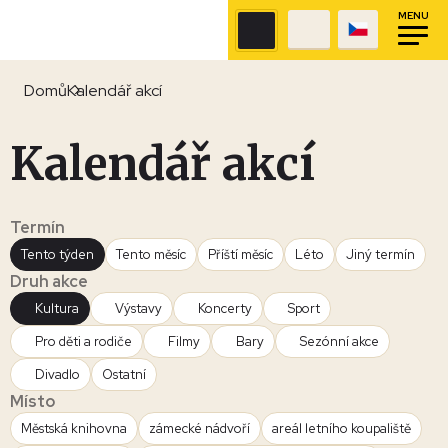
MENU
Domů
Kalendář akcí
Kalendář akcí
Termín
Tento týden
Tento měsíc
Příští měsíc
Léto
Jiný termín
Druh akce
Kultura
Výstavy
Koncerty
Sport
Pro děti a rodiče
Filmy
Bary
Sezónní akce
Divadlo
Ostatní
Místo
Městská knihovna
zámecké nádvoří
areál letního koupaliště