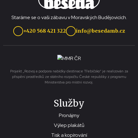
Staráme se o vaši zábavu v Moravských Budějovicích.
+420 568 421 322
info@besedamb.cz
Projekt „Rozvoj a podpora nabídky destinace Třebíčsko“ je realizován za
přispění prostředků ze státního rozpočtu České republiky z programu
Ministerstva pro místní rozvoj.
Služby
Pronájmy
Výlep plakátů
Tisk a kopírování