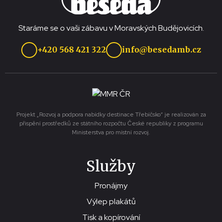
Staráme se o vaši zábavu v Moravských Budějovicích.
+420 568 421 322
info@besedamb.cz
Projekt „Rozvoj a podpora nabídky destinace Třebíčsko“ je realizován za
přispění prostředků ze státního rozpočtu České republiky z programu
Ministerstva pro místní rozvoj.
Služby
Pronájmy
Výlep plakátů
Tisk a kopírování