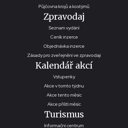
Půjčovna krojů a kostýmů
Zpravodaj
Seznam vydání
Ceník inzerce
Objednávka inzerce
Zásady pro zveřejnění ve zpravodaji
Kalendář akcí
Vstupenky
Akce v tomto týdnu
Akce tento měsíc
Akce příští měsíc
Turismus
Informační centrum