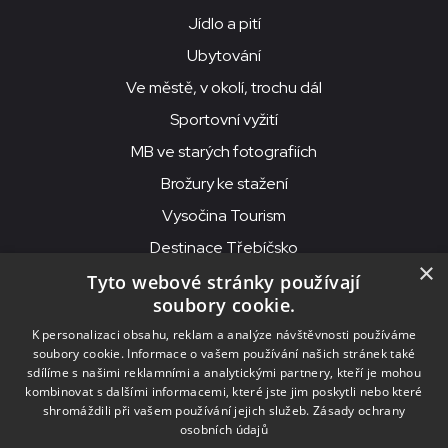
Jídlo a pití
Ubytování
Ve městě, v okolí, trochu dál
Sportovní vyžití
MB ve starých fotografiích
Brožury ke stažení
Vysočina Tourism
Destinace Třebíčsko
×
Tyto webové stránky používají
soubory cookie.
MKS Beseda, příspěvková organizace, Purcnerova 62, 676 02
K personalizaci obsahu, reklam a analýze návštěvnosti používáme
Moravské Budějovice
soubory cookie. Informace o vašem používání našich stránek také
IČO: 00091758, DIČ: CZ00091758, ID datové schránky: chjn2kd
sdílíme s našimi reklamními a analytickými partnery, kteří je mohou
kombinovat s dalšími informacemi, které jste jim poskytli nebo které
© 2026
MKS Beseda Mor. Budějovice
shromáždili při vašem používání jejich služeb.
Zásady ochrany
osobních údajů
Nastavení cookies