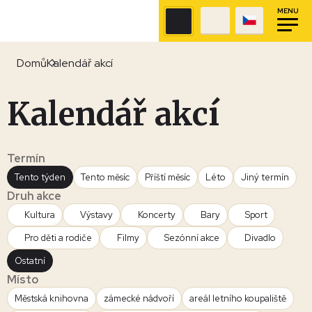
MENU
Domů
Kalendář akcí
Kalendář akcí
Termín
Tento týden
Tento měsíc
Příští měsíc
Léto
Jiný termín
Druh akce
Kultura
Výstavy
Koncerty
Bary
Sport
Pro děti a rodiče
Filmy
Sezónní akce
Divadlo
Ostatní
Místo
Městská knihovna
zámecké nádvoří
areál letního koupaliště