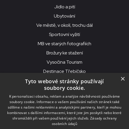
Jídlo a pití
Ubytování
Ve městě, v okolí, trochu dál
Sportovní vyžití
MB ve starých fotografiích
Brožury ke stažení
Vysočina Tourism
Destinace Třebíčsko
×
Tyto webové stránky používají
soubory cookie.
MKS Beseda, příspěvková organizace, Purcnerova 62, 676 02
K personalizaci obsahu, reklam a analýze návštěvnosti používáme
Moravské Budějovice
soubory cookie. Informace o vašem používání našich stránek také
IČO: 00091758, DIČ: CZ00091758, ID datové schránky: chjn2kd
sdílíme s našimi reklamními a analytickými partnery, kteří je mohou
kombinovat s dalšími informacemi, které jste jim poskytli nebo které
© 2026
MKS Beseda Mor. Budějovice
shromáždili při vašem používání jejich služeb.
Zásady ochrany
osobních údajů
Nastavení cookies