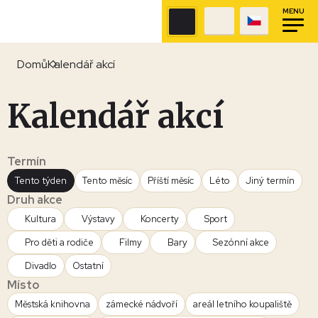
MENU
Domů
Kalendář akcí
Kalendář akcí
Termín
Tento týden
Tento měsíc
Příští měsíc
Léto
Jiný termín
Druh akce
Kultura
Výstavy
Koncerty
Sport
Pro děti a rodiče
Filmy
Bary
Sezónní akce
Divadlo
Ostatní
Místo
Městská knihovna
zámecké nádvoří
areál letního koupaliště