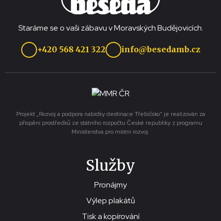
Staráme se o vaši zábavu v Moravských Budějovicích.
+420 568 421 322
info@besedamb.cz
Projekt „Rozvoj a podpora nabídky destinace Třebíčsko“ je realizován za
přispění prostředků ze státního rozpočtu České republiky z programu
Ministerstva pro místní rozvoj.
Služby
Pronájmy
Výlep plakátů
Tisk a kopírování