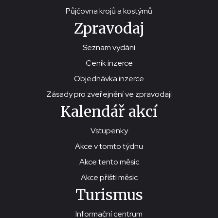
Půjčovna krojů a kostýmů
Zpravodaj
Seznam vydání
Ceník inzerce
Objednávka inzerce
Zásady pro zveřejnění ve zpravodaji
Kalendář akcí
Vstupenky
Akce v tomto týdnu
Akce tento měsíc
Akce příští měsíc
Turismus
Informační centrum