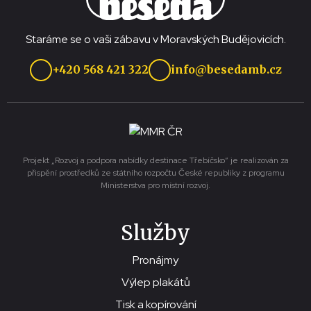
Staráme se o vaši zábavu v Moravských Budějovicích.
+420 568 421 322
info@besedamb.cz
Projekt „Rozvoj a podpora nabídky destinace Třebíčsko“ je realizován za
přispění prostředků ze státního rozpočtu České republiky z programu
Ministerstva pro místní rozvoj.
Služby
Pronájmy
Výlep plakátů
Tisk a kopírování