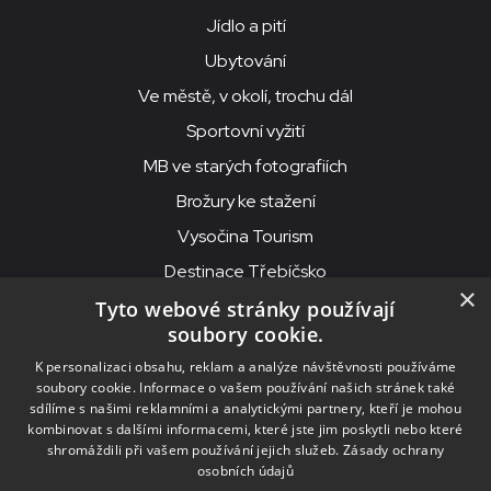
Jídlo a pití
Ubytování
Ve městě, v okolí, trochu dál
Sportovní vyžití
MB ve starých fotografiích
Brožury ke stažení
Vysočina Tourism
Destinace Třebíčsko
×
Tyto webové stránky používají
soubory cookie.
MKS Beseda, příspěvková organizace, Purcnerova 62, 676 02
K personalizaci obsahu, reklam a analýze návštěvnosti používáme
Moravské Budějovice
soubory cookie. Informace o vašem používání našich stránek také
IČO: 00091758, DIČ: CZ00091758, ID datové schránky: chjn2kd
sdílíme s našimi reklamními a analytickými partnery, kteří je mohou
kombinovat s dalšími informacemi, které jste jim poskytli nebo které
© 2026
MKS Beseda Mor. Budějovice
shromáždili při vašem používání jejich služeb.
Zásady ochrany
osobních údajů
Nastavení cookies