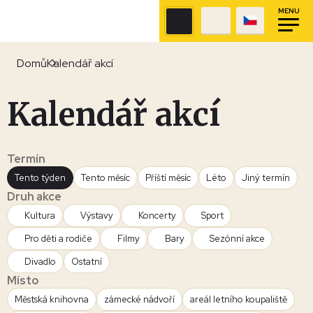
MENU
Domů
Kalendář akcí
Kalendář akcí
Termín
Tento týden
Tento měsíc
Příští měsíc
Léto
Jiný termín
Druh akce
Kultura
Výstavy
Koncerty
Sport
Pro děti a rodiče
Filmy
Bary
Sezónní akce
Divadlo
Ostatní
Místo
Městská knihovna
zámecké nádvoří
areál letního koupaliště