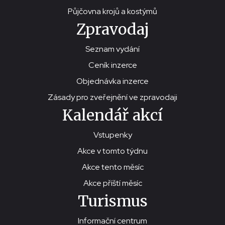
Půjčovna krojů a kostýmů
Zpravodaj
Seznam vydání
Ceník inzerce
Objednávka inzerce
Zásady pro zveřejnění ve zpravodaji
Kalendář akcí
Vstupenky
Akce v tomto týdnu
Akce tento měsíc
Akce příští měsíc
Turismus
Informační centrum