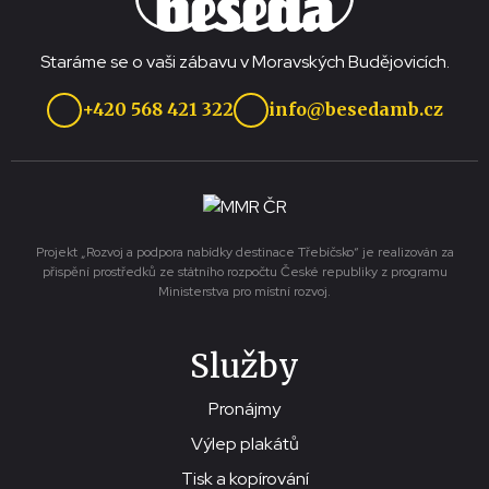
Staráme se o vaši zábavu v Moravských Budějovicích.
+420 568 421 322
info@besedamb.cz
Projekt „Rozvoj a podpora nabídky destinace Třebíčsko“ je realizován za
přispění prostředků ze státního rozpočtu České republiky z programu
Ministerstva pro místní rozvoj.
Služby
Pronájmy
Výlep plakátů
Tisk a kopírování