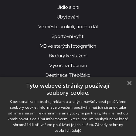
Jídlo a pití
Ubytování
Ve městě, v okolí, trochu dál
Sportovní vyžití
MB ve starých fotografiích
Brožury ke stažení
Vysočina Tourism
Destinace Třebíčsko
×
Tyto webové stránky používají
soubory cookie.
MKS Beseda, příspěvková organizace, Purcnerova 62, 676 02
K personalizaci obsahu, reklam a analýze návštěvnosti používáme
Moravské Budějovice
soubory cookie. Informace o vašem používání našich stránek také
IČO: 00091758, DIČ: CZ00091758, ID datové schránky: chjn2kd
sdílíme s našimi reklamními a analytickými partnery, kteří je mohou
kombinovat s dalšími informacemi, které jste jim poskytli nebo které
© 2026
MKS Beseda Mor. Budějovice
shromáždili při vašem používání jejich služeb.
Zásady ochrany
osobních údajů
Nastavení cookies