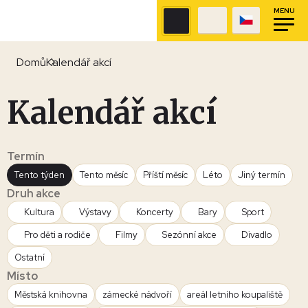
MENU
Domů
Kalendář akcí
Kalendář akcí
Termín
Tento týden
Tento měsíc
Příští měsíc
Léto
Jiný termín
Druh akce
Kultura
Výstavy
Koncerty
Bary
Sport
Pro děti a rodiče
Filmy
Sezónní akce
Divadlo
Ostatní
Místo
Městská knihovna
zámecké nádvoří
areál letního koupaliště