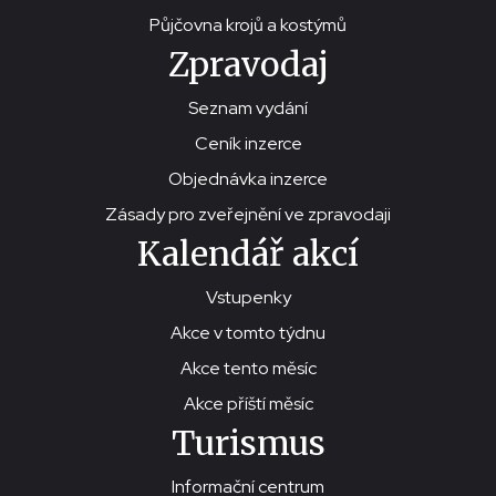
Půjčovna krojů a kostýmů
Zpravodaj
Seznam vydání
Ceník inzerce
Objednávka inzerce
Zásady pro zveřejnění ve zpravodaji
Kalendář akcí
Vstupenky
Akce v tomto týdnu
Akce tento měsíc
Akce příští měsíc
Turismus
Informační centrum