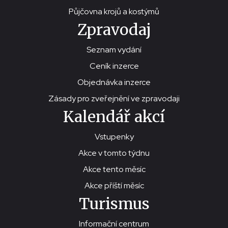
Půjčovna krojů a kostýmů
Zpravodaj
Seznam vydání
Ceník inzerce
Objednávka inzerce
Zásady pro zveřejnění ve zpravodaji
Kalendář akcí
Vstupenky
Akce v tomto týdnu
Akce tento měsíc
Akce příští měsíc
Turismus
Informační centrum