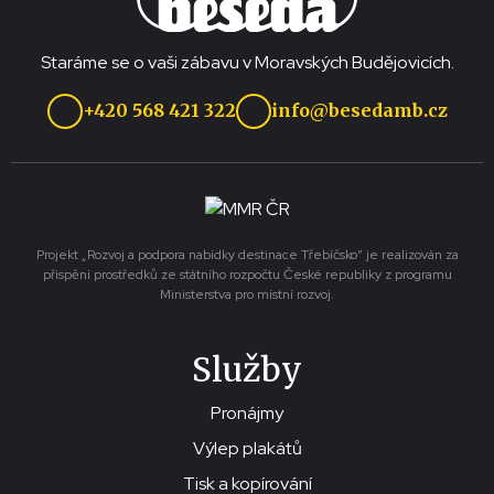
Staráme se o vaši zábavu v Moravských Budějovicích.
+420 568 421 322
info@besedamb.cz
Projekt „Rozvoj a podpora nabídky destinace Třebíčsko“ je realizován za
přispění prostředků ze státního rozpočtu České republiky z programu
Ministerstva pro místní rozvoj.
Služby
Pronájmy
Výlep plakátů
Tisk a kopírování