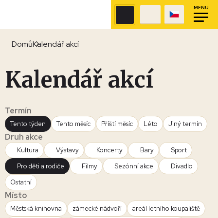
MENU
Domů
Kalendář akcí
Kalendář akcí
Termín
Tento týden
Tento měsíc
Příští měsíc
Léto
Jiný termín
Druh akce
Kultura
Výstavy
Koncerty
Bary
Sport
Pro děti a rodiče
Filmy
Sezónní akce
Divadlo
Ostatní
Místo
Městská knihovna
zámecké nádvoří
areál letního koupaliště