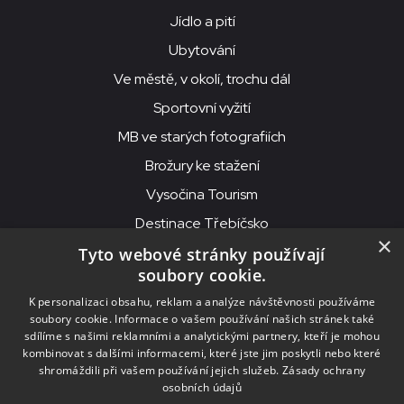
Jídlo a pití
Ubytování
Ve městě, v okolí, trochu dál
Sportovní vyžití
MB ve starých fotografiích
Brožury ke stažení
Vysočina Tourism
Destinace Třebíčsko
×
Tyto webové stránky používají
soubory cookie.
MKS Beseda, příspěvková organizace, Purcnerova 62, 676 02
K personalizaci obsahu, reklam a analýze návštěvnosti používáme
Moravské Budějovice
soubory cookie. Informace o vašem používání našich stránek také
IČO: 00091758, DIČ: CZ00091758, ID datové schránky: chjn2kd
sdílíme s našimi reklamními a analytickými partnery, kteří je mohou
kombinovat s dalšími informacemi, které jste jim poskytli nebo které
© 2026
MKS Beseda Mor. Budějovice
shromáždili při vašem používání jejich služeb.
Zásady ochrany
osobních údajů
Nastavení cookies