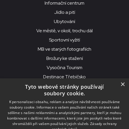
Informační centrum
Jídlo a pití
Ubytování
Ve městě, v okolí, trochu dál
Sportovní vyžití
MB ve starých fotografiích
Brožury ke stažení
Vysočina Tourism
Destinace Třebíčsko
×
Tyto webové stránky používají
soubory cookie.
MKS Beseda, příspěvková organizace, Purcnerova 62, 676 02
K personalizaci obsahu, reklam a analýze návštěvnosti používáme
Moravské Budějovice
soubory cookie. Informace o vašem používání našich stránek také
IČO: 00091758, DIČ: CZ00091758, ID datové schránky: chjn2kd
sdílíme s našimi reklamními a analytickými partnery, kteří je mohou
kombinovat s dalšími informacemi, které jste jim poskytli nebo které
© 2026
MKS Beseda Mor. Budějovice
shromáždili při vašem používání jejich služeb.
Zásady ochrany