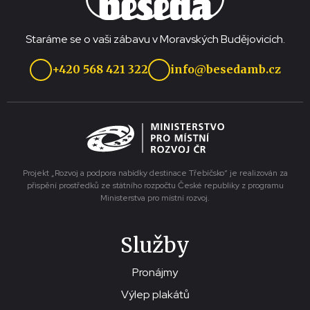
Staráme se o vaši zábavu v Moravských Budějovicích.
+420 568 421 322
info@besedamb.cz
Projekt „Rozvoj a podpora nabídky destinace Třebíčsko“ je realizován za
přispění prostředků ze státního rozpočtu České republiky z programu
Ministerstva pro místní rozvoj.
Služby
Pronájmy
Výlep plakátů