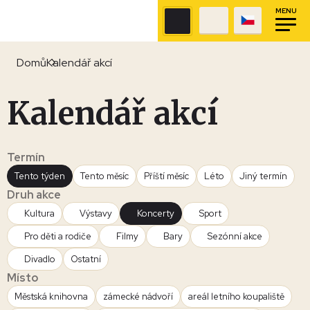
MENU
Domů
Kalendář akcí
Kalendář akcí
Termín
Tento týden
Tento měsíc
Příští měsíc
Léto
Jiný termín
Druh akce
Kultura
Výstavy
Koncerty
Sport
Pro děti a rodiče
Filmy
Bary
Sezónní akce
Divadlo
Ostatní
Místo
Městská knihovna
zámecké nádvoří
areál letního koupaliště