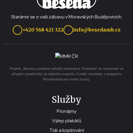
Staráme se o vaši zábavu v Moravských Budějovicích.
+420 568 421 322
info@besedamb.cz
Projekt „Rozvoj a podpora nabídky destinace Třebíčsko“ je realizován za
přispění prostředků ze státního rozpočtu České republiky z programu
Ministerstva pro místní rozvoj.
Služby
Pronájmy
Výlep plakátů
Tisk a kopírování