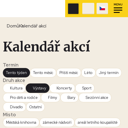
MENU
Domů
Kalendář akcí
Kalendář akcí
Termín
Tento týden
Tento měsíc
Příští měsíc
Léto
Jiný termín
Druh akce
Kultura
Výstavy
Koncerty
Sport
Pro děti a rodiče
Filmy
Bary
Sezónní akce
Divadlo
Ostatní
Místo
Městská knihovna
zámecké nádvoří
areál letního koupaliště