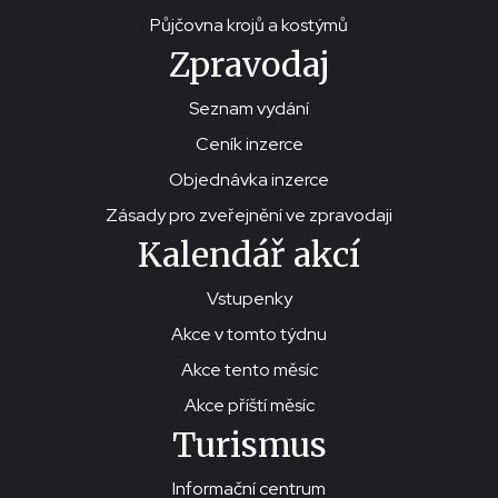
Půjčovna krojů a kostýmů
Zpravodaj
Seznam vydání
Ceník inzerce
Objednávka inzerce
Zásady pro zveřejnění ve zpravodaji
Kalendář akcí
Vstupenky
Akce v tomto týdnu
Akce tento měsíc
Akce příští měsíc
Turismus
Informační centrum