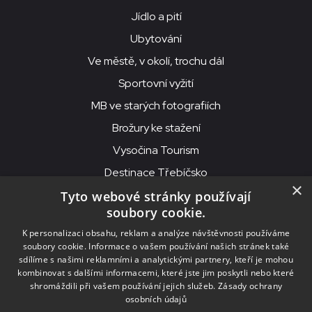
Jídlo a pití
Ubytování
Ve městě, v okolí, trochu dál
Sportovní vyžití
MB ve starých fotografiích
Brožury ke stažení
Vysočina Tourism
Destinace Třebíčsko
×
Tyto webové stránky používají
soubory cookie.
MKS Beseda, příspěvková organizace, Purcnerova 62, 676 02
K personalizaci obsahu, reklam a analýze návštěvnosti používáme
Moravské Budějovice
soubory cookie. Informace o vašem používání našich stránek také
IČO: 00091758, DIČ: CZ00091758, ID datové schránky: chjn2kd
sdílíme s našimi reklamními a analytickými partnery, kteří je mohou
kombinovat s dalšími informacemi, které jste jim poskytli nebo které
© 2026
MKS Beseda Mor. Budějovice
shromáždili při vašem používání jejich služeb.
Zásady ochrany
osobních údajů
Nastavení cookies