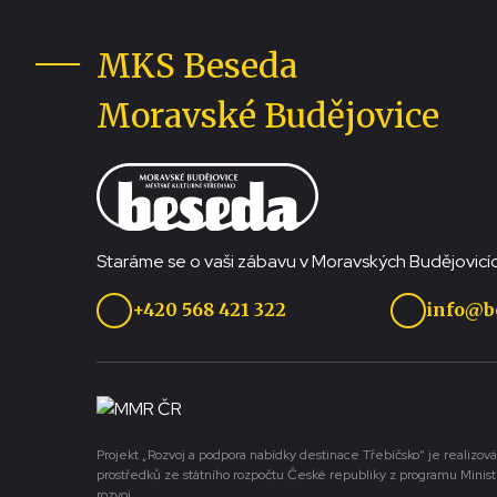
MKS Beseda
Moravské Budějovice
Staráme se o vaši zábavu v Moravských Budějovicíc
+420 568 421 322
info@b
Projekt „Rozvoj a podpora nabídky destinace Třebíčsko“ je realizová
prostředků ze státního rozpočtu České republiky z programu Minist
rozvoj.