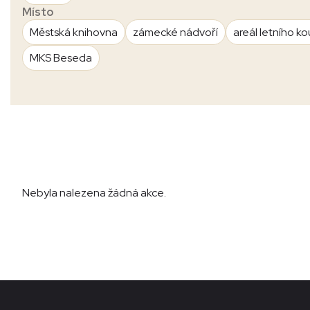
Místo
Městská knihovna
zámecké nádvoří
areál letního ko
MKS Beseda
Nebyla nalezena žádná akce.