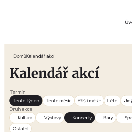
Úv
Domů
Kalendář akcí
Kalendář akcí
Termín
Tento týden
Tento měsíc
Příští měsíc
Léto
Jin
Druh akce
Kultura
Výstavy
Koncerty
Bary
Spo
Ostatní