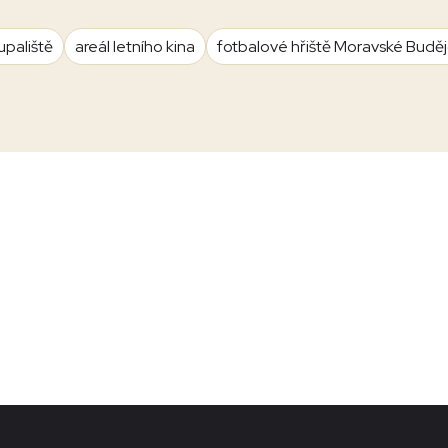
upaliště
areál letního kina
fotbalové hřiště Moravské Budě