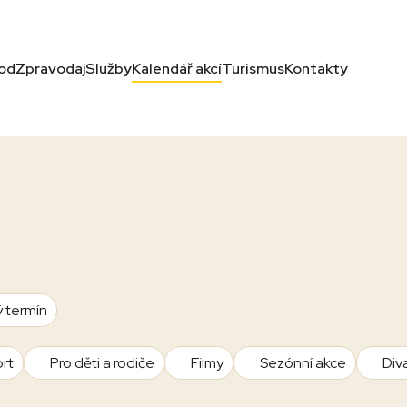
od
Zpravodaj
Služby
Kalendář akcí
Turismus
Kontakty
ý termín
rt
Pro děti a rodiče
Filmy
Sezónní akce
Div