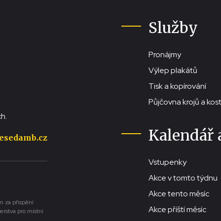
Služby
Pronájmy
Výlep plakátů
Tisk a kopírování
Půjčovna krojů a ko
h.
Kalendář 
esedamb.cz
Vstupenky
Akce v tomto týdnu
Akce tento měsíc
n za přispění
Akce příští měsíc
erstva pro místní