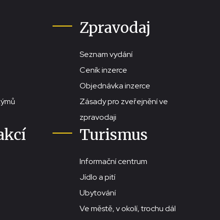
Zpravodaj
Seznam vydání
Ceník inzerce
Objednávka inzerce
stýmů
Zásady pro zveřejnění ve
zpravodaji
akcí
Turismus
Informační centrum
Jídlo a pití
Ubytování
Ve městě, v okolí, trochu dál