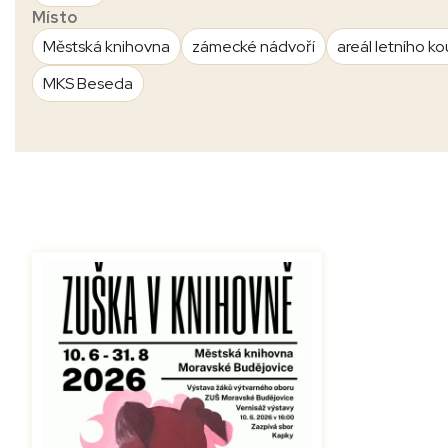
Místo
Městská knihovna
zámecké nádvoří
areál letního ko
MKS Beseda