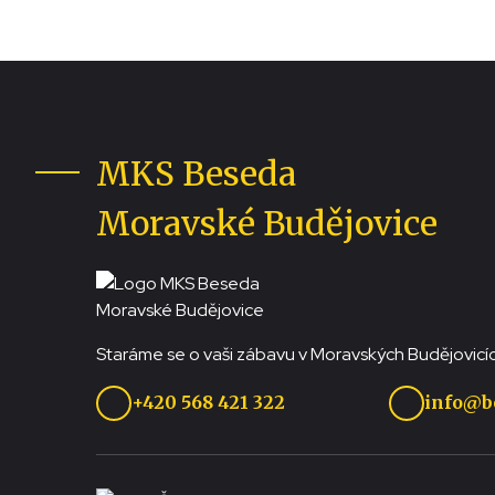
MKS Beseda
Moravské Budějovice
Staráme se o vaši zábavu v Moravských Budějovicíc
+420 568 421 322
info@b