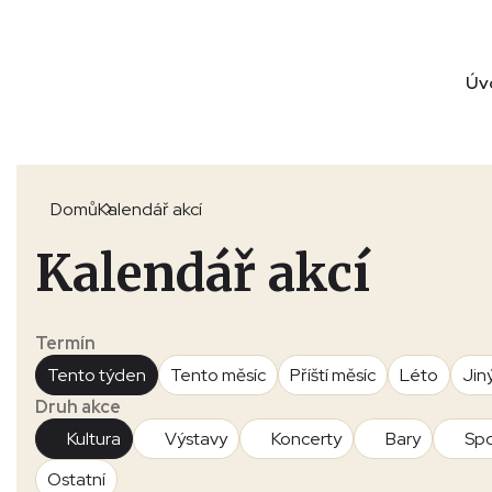
Úv
Domů
Kalendář akcí
Kalendář akcí
Termín
Tento týden
Tento měsíc
Příští měsíc
Léto
Jin
Druh akce
Kultura
Výstavy
Koncerty
Bary
Spo
Ostatní