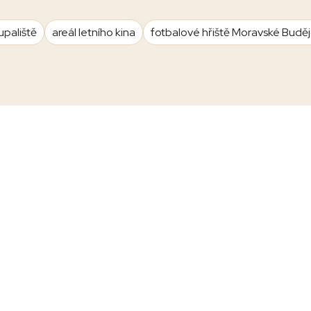
upaliště
areál letního kina
fotbalové hřiště Moravské Budě