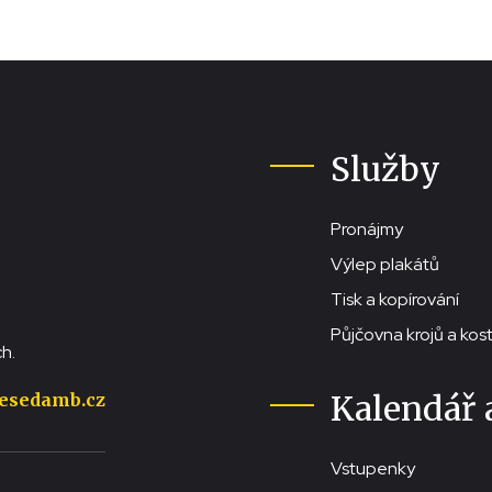
Služby
Pronájmy
Výlep plakátů
Tisk a kopírování
Půjčovna krojů a ko
h.
Kalendář 
esedamb.cz
Vstupenky