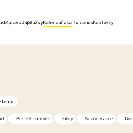
od
Zpravodaj
Služby
Kalendář akcí
Turismus
Kontakty
ý termín
rt
Pro děti a rodiče
Filmy
Sezónní akce
Div