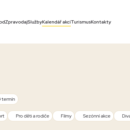
od
Zpravodaj
Služby
Kalendář akcí
Turismus
Kontakty
ý termín
rt
Pro děti a rodiče
Filmy
Sezónní akce
Div