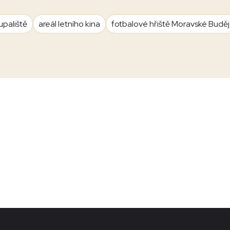
upaliště
areál letního kina
fotbalové hřiště Moravské Budě