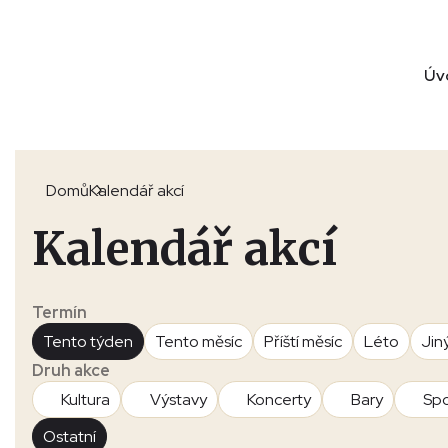
Úv
Domů
Kalendář akcí
Kalendář akcí
Termín
Tento týden
Tento měsíc
Příští měsíc
Léto
Jin
Druh akce
Kultura
Výstavy
Koncerty
Bary
Spo
Ostatní