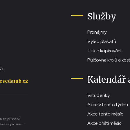
Služby
Pronájmy
Výlep plakátů
Tisk a kopírování
Půjčovna krojů a ko
h.
Kalendář 
esedamb.cz
Vstupenky
Akce v tomto týdnu
Akce tento měsíc
n za přispění
Akce příští měsíc
erstva pro místní