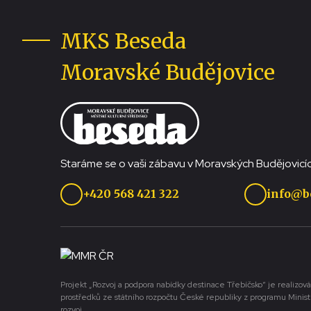
MKS Beseda
Moravské Budějovice
Staráme se o vaši zábavu v Moravských Budějovicíc
+420 568 421 322
info@b
Projekt „Rozvoj a podpora nabídky destinace Třebíčsko“ je realizová
prostředků ze státního rozpočtu České republiky z programu Minist
rozvoj.