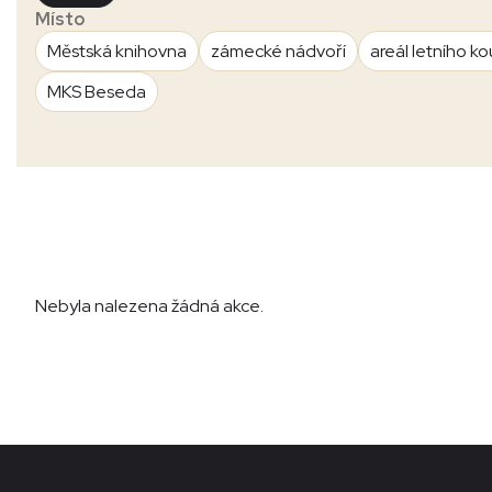
Místo
Městská knihovna
zámecké nádvoří
areál letního ko
MKS Beseda
Nebyla nalezena žádná akce.