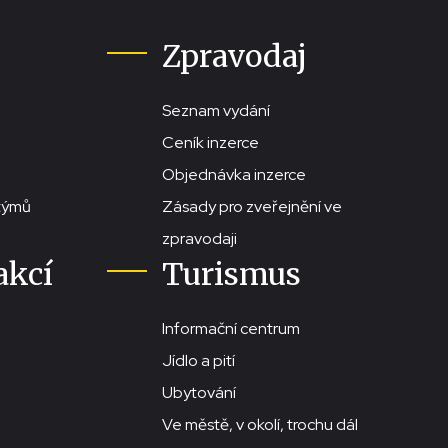
Zpravodaj
Seznam vydání
Ceník inzerce
Objednávka inzerce
stýmů
Zásady pro zveřejnění ve
zpravodaji
akcí
Turismus
Informační centrum
Jídlo a pití
Ubytování
Ve městě, v okolí, trochu dál