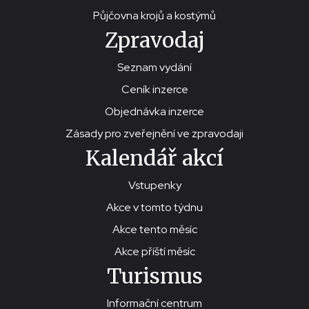
Půjčovna krojů a kostýmů
Zpravodaj
Seznam vydání
Ceník inzerce
Objednávka inzerce
Zásady pro zveřejnění ve zpravodaji
Kalendář akcí
Vstupenky
Akce v tomto týdnu
Akce tento měsíc
Akce příští měsíc
Turismus
Informační centrum