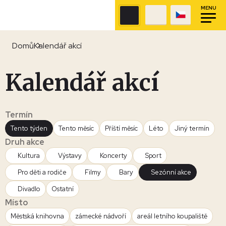
MENU
Domů
Kalendář akcí
Kalendář akcí
Termín
Tento týden
Tento měsíc
Příští měsíc
Léto
Jiný termín
Druh akce
Kultura
Výstavy
Koncerty
Sport
Pro děti a rodiče
Filmy
Bary
Sezónní akce
Divadlo
Ostatní
Místo
Městská knihovna
zámecké nádvoří
areál letního koupaliště