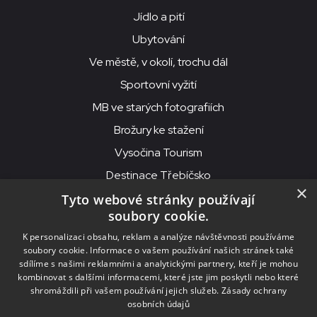
Jídlo a pití
Ubytování
Ve městě, v okolí, trochu dál
Sportovní vyžití
MB ve starých fotografiích
Brožury ke stažení
Vysočina Tourism
Destinace Třebíčsko
×
Tyto webové stránky používají
soubory cookie.
MKS Beseda, příspěvková organizace, Purcnerova 62, 676 02
K personalizaci obsahu, reklam a analýze návštěvnosti používáme
Moravské Budějovice
soubory cookie. Informace o vašem používání našich stránek také
IČO: 00091758, DIČ: CZ00091758, ID datové schránky: chjn2kd
sdílíme s našimi reklamními a analytickými partnery, kteří je mohou
kombinovat s dalšími informacemi, které jste jim poskytli nebo které
© 2026
MKS Beseda Mor. Budějovice
shromáždili při vašem používání jejich služeb.
Zásady ochrany
osobních údajů
Nastavení cookies