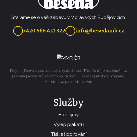
Staráme se o vaši zábavu v Moravských Budějovicích.
+420 568 421 322
info@besedamb.cz
Projekt „Rozvoj a podpora nabídky destinace Třebíčsko“ je realizován za
přispění prostředků ze státního rozpočtu České republiky z programu
Ministerstva pro místní rozvoj.
Služby
Pronájmy
Výlep plakátů
Tisk a kopírování