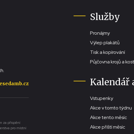
Služby
Pronájmy
Výlep plakátů
Tisk a kopírování
Půjčovna krojů a ko
h.
Kalendář 
esedamb.cz
Vstupenky
Akce v tomto týdnu
Akce tento měsíc
n za přispění
Akce příští měsíc
erstva pro místní