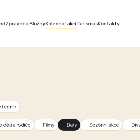
od
Zpravodaj
Služby
Kalendář akcí
Turismus
Kontakty
ý termín
o děti a rodiče
Filmy
Bary
Sezónní akce
Div