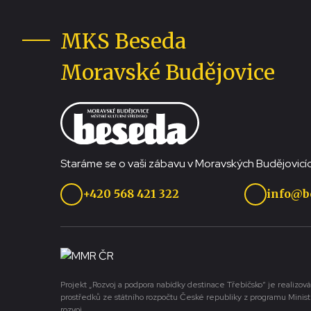
MKS Beseda
Moravské Budějovice
Staráme se o vaši zábavu v Moravských Budějovicíc
+420 568 421 322
info@b
Projekt „Rozvoj a podpora nabídky destinace Třebíčsko“ je realizová
prostředků ze státního rozpočtu České republiky z programu Minist
rozvoj.