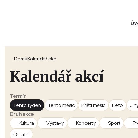
Úv
Domů
Kalendář akcí
Kalendář akcí
Termín
Tento týden
Tento měsíc
Příští měsíc
Léto
Jin
Druh akce
Kultura
Výstavy
Koncerty
Sport
Pr
Ostatní