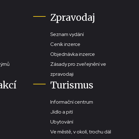
Zpravodaj
Seznam vydání
Ceník inzerce
Objednávka inzerce
stýmů
Zásady pro zveřejnění ve
zpravodaji
akcí
Turismus
Informační centrum
Jídlo a pití
Ubytování
Ve městě, v okolí, trochu dál