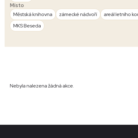
Místo
Městská knihovna
zámecké nádvoří
areál letního ko
MKS Beseda
Nebyla nalezena žádná akce.