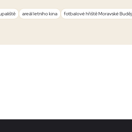
upaliště
areál letního kina
fotbalové hřiště Moravské Budě