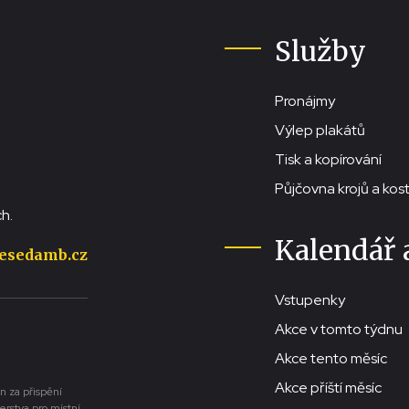
Služby
Pronájmy
Výlep plakátů
Tisk a kopírování
Půjčovna krojů a ko
h.
Kalendář 
esedamb.cz
Vstupenky
Akce v tomto týdnu
Akce tento měsíc
Akce příští měsíc
n za přispění
erstva pro místní