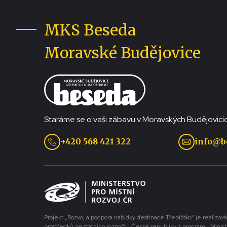
MKS Beseda
Moravské Budějovice
Staráme se o vaši zábavu v Moravských Budějovicíc
+420 568 421 322
info@b
Projekt „Rozvoj a podpora nabídky destinace Třebíčsko“ je realizová
prostředků ze státního rozpočtu České republiky z programu Minist