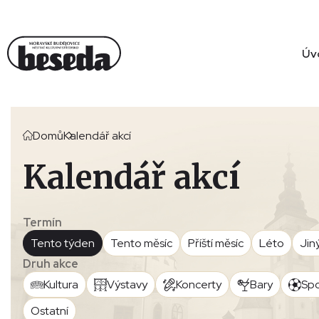
Úv
Domů
Kalendář akcí
Kalendář akcí
Termín
Tento týden
Tento měsíc
Příští měsíc
Léto
Jin
Druh akce
Kultura
Výstavy
Koncerty
Bary
Spo
Ostatní