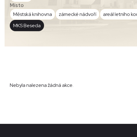
Místo
Městská knihovna
zámecké nádvoří
areál letního ko
MKS Beseda
Nebyla nalezena žádná akce.