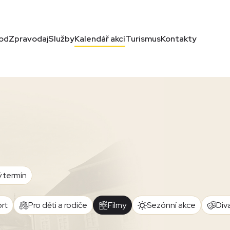
od
Zpravodaj
Služby
Kalendář akcí
Turismus
Kontakty
ý termín
rt
Pro děti a rodiče
Filmy
Sezónní akce
Div