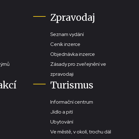
Zpravodaj
Seznam vydání
Ceník inzerce
Objednávka inzerce
stýmů
Zásady pro zveřejnění ve
zpravodaji
akcí
Turismus
Informační centrum
Jídlo a pití
Ubytování
Ve městě, v okolí, trochu dál