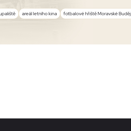
upaliště
areál letního kina
fotbalové hřiště Moravské Budě