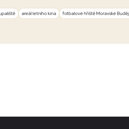
upaliště
areál letního kina
fotbalové hřiště Moravské Budě