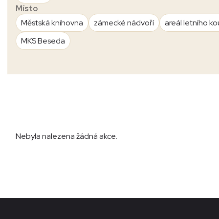
Místo
Městská knihovna
zámecké nádvoří
areál letního ko
MKS Beseda
Nebyla nalezena žádná akce.