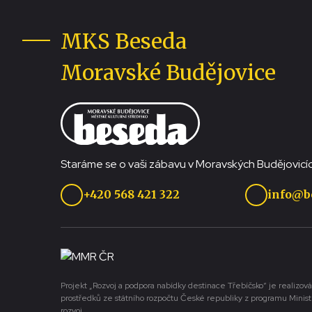
MKS Beseda
Moravské Budějovice
Staráme se o vaši zábavu v Moravských Budějovicíc
+420 568 421 322
info@b
Projekt „Rozvoj a podpora nabídky destinace Třebíčsko“ je realizová
prostředků ze státního rozpočtu České republiky z programu Minist
rozvoj.