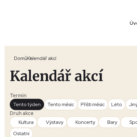
Úv
Domů
Kalendář akcí
Kalendář akcí
Termín
Tento týden
Tento měsíc
Příští měsíc
Léto
Jin
Druh akce
Kultura
Výstavy
Koncerty
Bary
Spo
Ostatní