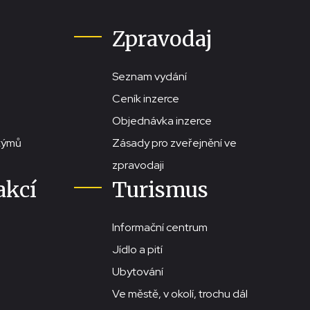
Zpravodaj
Seznam vydání
Ceník inzerce
Objednávka inzerce
stýmů
Zásady pro zveřejnění ve
zpravodaji
akcí
Turismus
Informační centrum
Jídlo a pití
Ubytování
Ve městě, v okolí, trochu dál