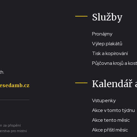
Služby
Pronájmy
Výlep plakátů
Tisk a kopírování
Půjčovna krojů a ko
h.
Kalendář 
esedamb.cz
Vstupenky
Akce v tomto týdnu
Akce tento měsíc
n za přispění
Akce příští měsíc
erstva pro místní