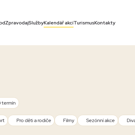
od
Zpravodaj
Služby
Kalendář akcí
Turismus
Kontakty
ý termín
rt
Pro děti a rodiče
Filmy
Sezónní akce
Div