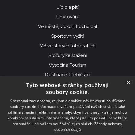
Jídlo a pití
Ubytování
Ve městě, v okolí, trochu dál
Sportovní vyžití
MB ve starých fotografiích
Brožury ke stažení
Vysočina Tourism
Destinace Třebíčsko
×
Tyto webové stránky používají
soubory cookie.
MKS Beseda, příspěvková organizace, Purcnerova 62, 676 02
K personalizaci obsahu, reklam a analýze návštěvnosti používáme
Moravské Budějovice
soubory cookie. Informace o vašem používání našich stránek také
IČO: 00091758, DIČ: CZ00091758, ID datové schránky: chjn2kd
sdílíme s našimi reklamními a analytickými partnery, kteří je mohou
kombinovat s dalšími informacemi, které jste jim poskytli nebo které
© 2026
MKS Beseda Mor. Budějovice
shromáždili při vašem používání jejich služeb.
Zásady ochrany
osobních údajů
Nastavení cookies