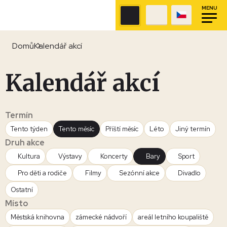
MENU
Domů
Kalendář akcí
Kalendář akcí
Termín
Tento týden
Tento měsíc
Příští měsíc
Léto
Jiný termín
Druh akce
Kultura
Výstavy
Koncerty
Bary
Sport
Pro děti a rodiče
Filmy
Sezónní akce
Divadlo
Ostatní
Místo
Městská knihovna
zámecké nádvoří
areál letního koupaliště