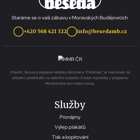
Staráme se o vaši zábavu v Moravských Budějovicích.
+420 568 421 322
info@besedamb.cz
Projekt „Rozvoj a podpora nabídky destinace Třebíčsko“ je realizován za
přispění prostředků ze státního rozpočtu České republiky z programu
Ministerstva pro místní rozvoj.
Služby
Pronájmy
Výlep plakátů
Tisk a kopírování