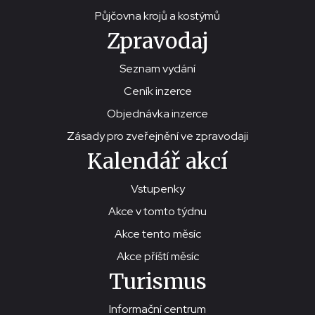
Půjčovna krojů a kostýmů
Zpravodaj
Seznam vydání
Ceník inzerce
Objednávka inzerce
Zásady pro zveřejnění ve zpravodaji
Kalendář akcí
Vstupenky
Akce v tomto týdnu
Akce tento měsíc
Akce příští měsíc
Turismus
Informační centrum