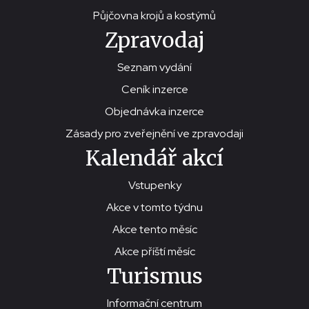
Půjčovna krojů a kostýmů
Zpravodaj
Seznam vydání
Ceník inzerce
Objednávka inzerce
Zásady pro zveřejnění ve zpravodaji
Kalendář akcí
Vstupenky
Akce v tomto týdnu
Akce tento měsíc
Akce příští měsíc
Turismus
Informační centrum