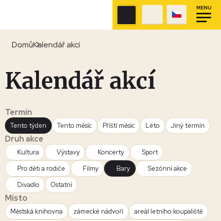
MENU
Domů
Kalendář akcí
Kalendář akcí
Termín
Tento týden
Tento měsíc
Příští měsíc
Léto
Jiný termín
Druh akce
Kultura
Výstavy
Koncerty
Sport
Pro děti a rodiče
Filmy
Bary
Sezónní akce
Divadlo
Ostatní
Místo
Městská knihovna
zámecké nádvoří
areál letního koupaliště