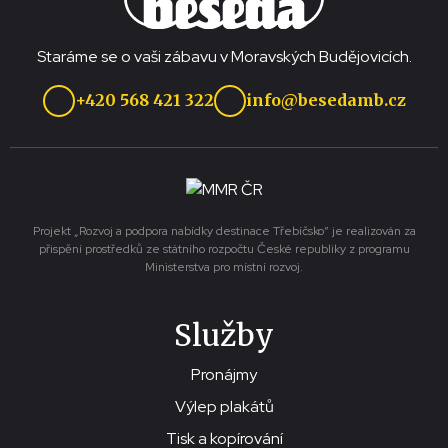
Staráme se o vaši zábavu v Moravských Budějovicích.
+420 568 421 322
info@besedamb.cz
Projekt „Rozvoj a podpora nabídky destinace Třebíčsko“ je realizován za
přispění prostředků ze státního rozpočtu České republiky z programu
Ministerstva pro místní rozvoj.
Služby
Pronájmy
Výlep plakátů
Tisk a kopírování