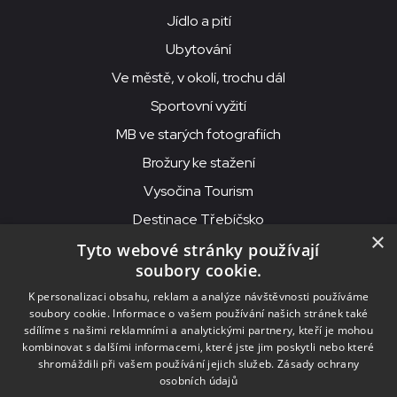
Jídlo a pití
Ubytování
Ve městě, v okolí, trochu dál
Sportovní vyžití
MB ve starých fotografiích
Brožury ke stažení
Vysočina Tourism
Destinace Třebíčsko
×
Tyto webové stránky používají
soubory cookie.
MKS Beseda, příspěvková organizace, Purcnerova 62, 676 02
K personalizaci obsahu, reklam a analýze návštěvnosti používáme
Moravské Budějovice
soubory cookie. Informace o vašem používání našich stránek také
IČO: 00091758, DIČ: CZ00091758, ID datové schránky: chjn2kd
sdílíme s našimi reklamními a analytickými partnery, kteří je mohou
kombinovat s dalšími informacemi, které jste jim poskytli nebo které
© 2026
MKS Beseda Mor. Budějovice
shromáždili při vašem používání jejich služeb.
Zásady ochrany
osobních údajů
Nastavení cookies