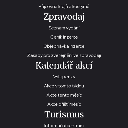
Půjčovna krojů a kostýmů
Zpravodaj
Seznam vydání
Ceník inzerce
Objednávka inzerce
Zásady pro zveřejnění ve zpravodaji
Kalendář akcí
Vstupenky
Akce v tomto týdnu
Akce tento měsíc
Akce příští měsíc
Turismus
Informační centrum