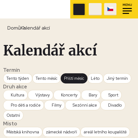
MENU
Domů
Kalendář akcí
Kalendář akcí
Termín
Tento týden
Tento měsíc
Příští měsíc
Léto
Jiný termín
Druh akce
Kultura
Výstavy
Koncerty
Bary
Sport
Pro děti a rodiče
Filmy
Sezónní akce
Divadlo
Ostatní
Místo
Městská knihovna
zámecké nádvoří
areál letního koupaliště