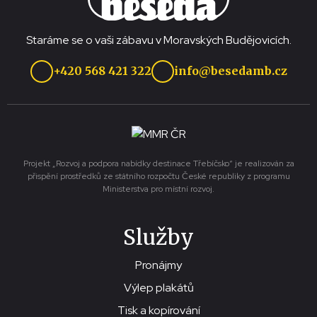
Staráme se o vaši zábavu v Moravských Budějovicích.
+420 568 421 322
info@besedamb.cz
Projekt „Rozvoj a podpora nabídky destinace Třebíčsko“ je realizován za
přispění prostředků ze státního rozpočtu České republiky z programu
Ministerstva pro místní rozvoj.
Služby
Pronájmy
Výlep plakátů
Tisk a kopírování