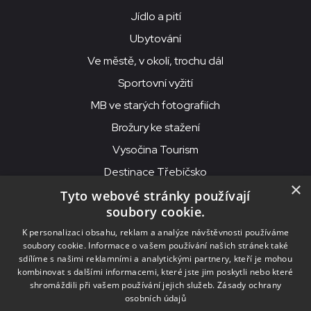
Jídlo a pití
Ubytování
Ve městě, v okolí, trochu dál
Sportovní vyžití
MB ve starých fotografiích
Brožury ke stažení
Vysočina Tourism
Destinace Třebíčsko
×
Tyto webové stránky používají
soubory cookie.
MKS Beseda, příspěvková organizace, Purcnerova 62, 676 02
K personalizaci obsahu, reklam a analýze návštěvnosti používáme
Moravské Budějovice
soubory cookie. Informace o vašem používání našich stránek také
IČO: 00091758, DIČ: CZ00091758, ID datové schránky: chjn2kd
sdílíme s našimi reklamními a analytickými partnery, kteří je mohou
kombinovat s dalšími informacemi, které jste jim poskytli nebo které
© 2026
MKS Beseda Mor. Budějovice
shromáždili při vašem používání jejich služeb.
Zásady ochrany
osobních údajů
Nastavení cookies