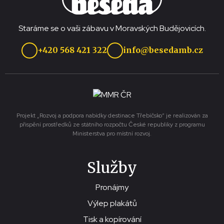
Staráme se o vaši zábavu v Moravských Budějovicích.
+420 568 421 322
info@besedamb.cz
Projekt „Rozvoj a podpora nabídky destinace Třebíčsko“ je realizován za
přispění prostředků ze státního rozpočtu České republiky z programu
Ministerstva pro místní rozvoj.
Služby
Pronájmy
Výlep plakátů
Tisk a kopírování