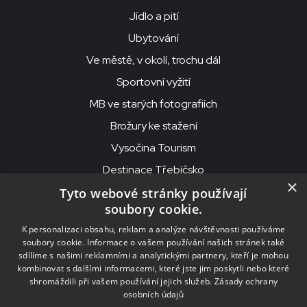
Jídlo a pití
Ubytování
Ve městě, v okolí, trochu dál
Sportovní vyžití
MB ve starých fotografiích
Brožury ke stažení
Vysočina Tourism
Destinace Třebíčsko
×
Tyto webové stránky používají
soubory cookie.
MKS Beseda, příspěvková organizace, Purcnerova 62, 676 02
K personalizaci obsahu, reklam a analýze návštěvnosti používáme
Moravské Budějovice
soubory cookie. Informace o vašem používání našich stránek také
IČO: 00091758, DIČ: CZ00091758, ID datové schránky: chjn2kd
sdílíme s našimi reklamními a analytickými partnery, kteří je mohou
kombinovat s dalšími informacemi, které jste jim poskytli nebo které
© 2026
MKS Beseda Mor. Budějovice
shromáždili při vašem používání jejich služeb.
Zásady ochrany
osobních údajů
Nastavení cookies