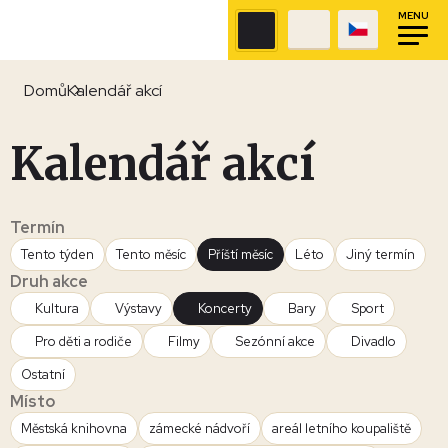
MENU
Domů
Kalendář akcí
Kalendář akcí
Termín
Tento týden
Tento měsíc
Příští měsíc
Léto
Jiný termín
Druh akce
Kultura
Výstavy
Koncerty
Bary
Sport
Pro děti a rodiče
Filmy
Sezónní akce
Divadlo
Ostatní
Místo
Městská knihovna
zámecké nádvoří
areál letního koupaliště