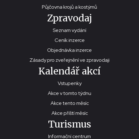
Půjčovna krojů a kostýmů
Zpravodaj
Seznam vydání
Ceník inzerce
Objednávka inzerce
Zásady pro zveřejnění ve zpravodaji
Kalendář akcí
Vstupenky
Akce v tomto týdnu
Akce tento měsíc
Akce příští měsíc
Turismus
Informační centrum